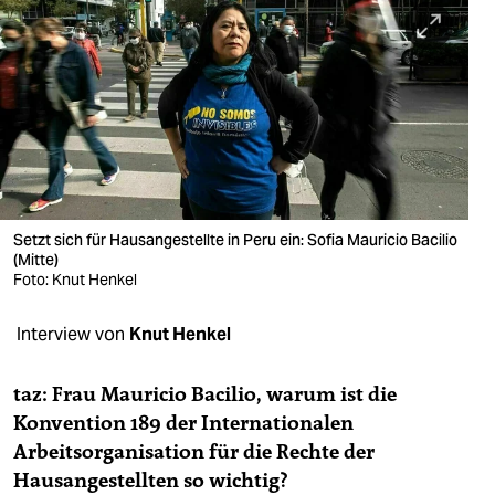
berlin
nord
wahrheit
verlag
verlag
veranstaltungen
Setzt sich für Hausangestellte in Peru ein: Sofia Mauricio Bacilio
(Mitte)
shop
Foto: Knut Henkel
fragen & hilfe
Interview von
Knut Henkel
unterstützen
taz: Frau Mauricio Bacilio, warum ist die
abo
Konvention 189 der Internationalen
Arbeitsorganisation für die Rechte der
genossenschaft
Hausangestellten so wichtig?