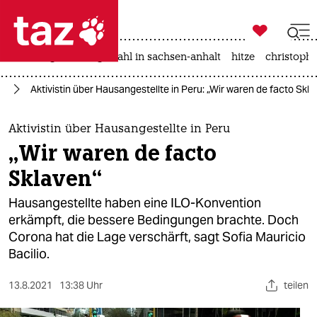

taz zahl ich
iran-krieg
landtagswahl in sachsen-anhalt
hitze
christophe

taz zahl ich
it
Aktivistin über Hausangestellte in Peru: „Wir waren de facto Skl
taz zahl ich
themen
Aktivistin über Hausangestellte in Peru
„Wir waren de facto
politik
Sklaven“
öko
Hausangestellte haben eine ILO-Konvention
erkämpft, die bessere Bedingungen brachte. Doch
gesellschaft
Corona hat die Lage verschärft, sagt Sofia Mauricio
Bacilio.
kultur
sport
13.8.2021
13:38 Uhr
teilen