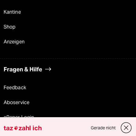
Kantine
Shop
Anzeigen
Fragen & Hilfe
Feedback
Aboservice
ePaper Login
taz
zahl ich
Gerade nicht

Downloads für Abonnierende