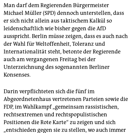
Man darf dem Regierenden Bürgermeister
Im Abgeordnetenhaus vertreten wären zwei weitere
Michael Müller (SPD) dennoch unterstellen, dass
Parteien: Die
AfD
würden unverändert 8 Prozent
er sich nicht allein aus taktischem Kalkül so
wählen, womit die Partei erstmals im Parlament wäre.
Die
FDP
würde mit 6 Prozent (plus ein Prozentpunkt)
leidenschaftlich wie bisher gegen die AfD
den Wiedereinzug ins Abgeordnetenhaus schaffen.
ausspricht. Berlin müsse zeigen, dass es auch nach
Vor fünf Jahren hatten die Liberalen die
der Wahl für Weltoffenheit, Toleranz und
Fünfprozenthürde klar verfehlt. Die seit 2011 im
Internationalität steht, betonte der Regierende
Abgeordnetenhaus vertretenen
Piraten
würden
auch am vergangenen Freitag bei der
dagegen mit nur noch etwa 1 Prozent nicht mehr ins
Unterzeichnung des sogenannten Berliner
Parlament kommen.
Konsenses.
Die
Mobile Beratung gegen Rechtsextremismus
(MBR) nennt die Berliner AfD eine „teils
rechtsextreme“ Partei, wie deren Projektleiterin
Darin verpflichteten sich die fünf im
Bianca Klose am Freitag bei der Vorstellung des
Abgeordnetenhaus vertretenen Parteien sowie die
sogenannten Berliner Konsenses sagte. Die Partei,
FDP, im Wahlkampf „gemeinsam rassistischen,
die sich gerne als Opfer des politischen Systems und
rechtsextremen und rechtspopulistischen
der „Lügenpresse“ inszeniere, verwende eine
Positionen die Rote Karte“ zu zeigen und sich
„hasserfüllte Rhetorik“ und funktioniere als
„entschieden gegen sie zu stellen, wo auch immer
„Stichwortgeberin“ für rechte Ideologien.
(dpa, taz)