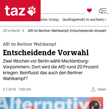

taz zahl ich
nahost-konflikt
usa unter trump
landtagswahl in sachsen-an

taz zahl ich
AfD in Berlin
AfD im Berliner Wahlkampf: Entscheidende Vorwahl
taz zahl ich
themen
AfD im Berliner Wahlkampf
Entscheidende Vorwahl
politik
Zwei Wochen vor Berlin wählt Mecklenburg-
öko
Vorpommern. Dort wird die AfD rund 20 Prozent
kriegen. Beinflusst das auch den Berliner
gesellschaft
Wahlkampf?
kultur
5.7.2016
7:00 Uhr
teilen
sport