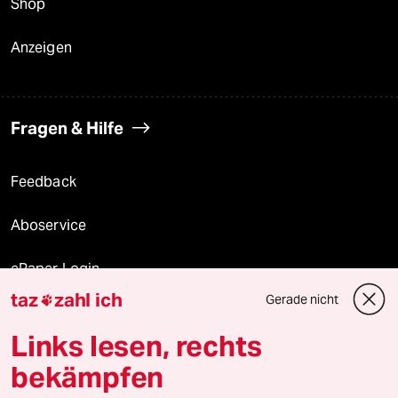
Shop
Anzeigen
Fragen & Hilfe
Feedback
Aboservice
ePaper Login
taz
zahl ich
Gerade nicht

Downloads für Abonnierende
Links lesen, rechts
bekämpfen
© 2026 taz Verlags und Vertriebs GmbH