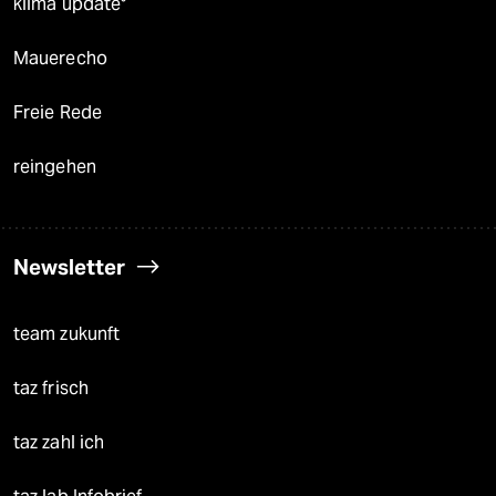
klima update°
Mauerecho
Freie Rede
reingehen
Newsletter
team zukunft
taz frisch
taz zahl ich