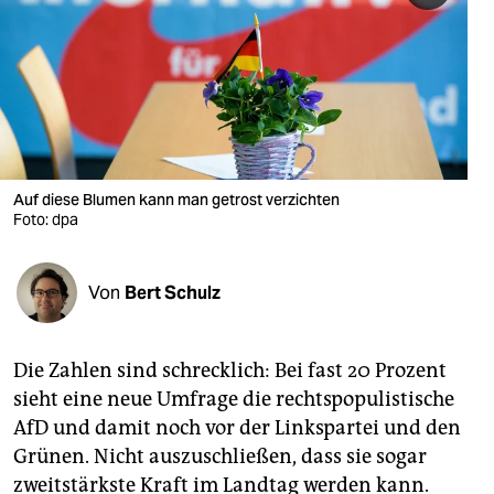
berlin
nord
wahrheit
verlag
verlag
Auf diese Blumen kann man getrost verzichten
Foto: dpa
veranstaltungen
shop
Von
Bert Schulz
fragen & hilfe
unterstützen
Die Zahlen sind schrecklich: Bei fast 20 Prozent
sieht eine neue Umfrage die rechtspopulistische
abo
AfD und damit noch vor der Linkspartei und den
genossenschaft
Grünen. Nicht auszuschließen, dass sie sogar
zweitstärkste Kraft im Landtag werden kann.