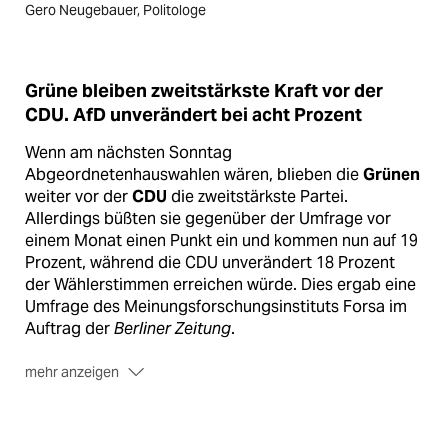
Gero Neugebauer, Politologe
Grüne bleiben zweitstärkste Kraft vor der
CDU. AfD unverändert bei acht Prozent
Wenn am nächsten Sonntag
Abgeordnetenhauswahlen wären, blieben die
Grünen
weiter vor der
CDU
die zweitstärkste Partei.
Allerdings büßten sie gegenüber der Umfrage vor
einem Monat einen Punkt ein und kommen nun auf 19
Prozent, während die CDU unverändert 18 Prozent
der Wählerstimmen erreichen würde. Dies ergab eine
Umfrage des Meinungsforschungsinstituts Forsa im
Auftrag der
Berliner Zeitung
.
mehr anzeigen
Die
SPD
würde bei der Wahl am 18. September auf 27
Prozent kommen, ein Punkt mehr als vor einem
Monat. Die Linke liegt bei unverändert 14 Prozent.