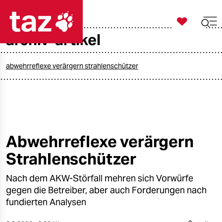

taz zahl ich
archiv-artikel

taz zahl ich
taz zahl ich
abwehrreflexe verärgern strahlenschützer
themen
politik
öko
Abwehrreflexe verärgern
Strahlenschützer
gesellschaft
Nach dem AKW-Störfall mehren sich Vorwürfe
kultur
gegen die Betreiber, aber auch Forderungen nach
sport
fundierten Analysen