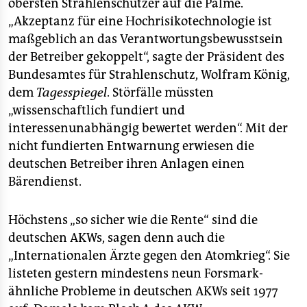
epaper login
obersten Strahlenschützer auf die Palme.
„Akzeptanz für eine Hochrisikotechnologie ist
maßgeblich an das Verantwortungsbewusstsein
der Betreiber gekoppelt“, sagte der Präsident des
Bundesamtes für Strahlenschutz, Wolfram König,
dem
Tagesspiegel
. Störfälle müssten
„wissenschaftlich fundiert und
interessenunabhängig bewertet werden“. Mit der
nicht fundierten Entwarnung erwiesen die
deutschen Betreiber ihren Anlagen einen
Bärendienst.
Höchstens „so sicher wie die Rente“ sind die
deutschen AKWs, sagen denn auch die
„Internationalen Ärzte gegen den Atomkrieg“. Sie
listeten gestern mindestens neun Forsmark-
ähnliche Probleme in deutschen AKWs seit 1977