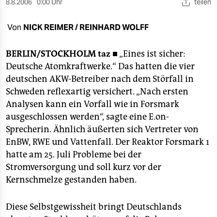
berlin
8.8.2006
0:00 Uhr
teilen
nord
Von
NICK REIMER / REINHARD WOLFF
wahrheit
BERLIN/STOCKHOLM
taz ■
„Eines ist sicher:
verlag
Deutsche Atomkraftwerke.“ Das hatten die vier
deutschen AKW-Betreiber nach dem Störfall in
verlag
Schweden reflexartig versichert. „Nach ersten
Analysen kann ein Vorfall wie in Forsmark
veranstaltungen
ausgeschlossen werden“, sagte eine E.on-
shop
Sprecherin. Ähnlich äußerten sich Vertreter von
EnBW, RWE und Vattenfall. Der Reaktor Forsmark 1
fragen & hilfe
hatte am 25. Juli Probleme bei der
unterstützen
Stromversorgung und soll kurz vor der
Kernschmelze gestanden haben.
abo
genossenschaft
Diese Selbstgewissheit bringt Deutschlands