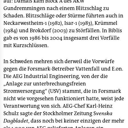
auf: Damals kam Block A des AKW
Gundremmingen nach einem Blitzschlag zu
Schaden. Blitzschläge oder Stürme führten auch in
Neckarwestheim-1 (1982), Isar-1 (1983), Krümmel
(1984) und Brokdorf (2003) zu Störfällen. In Biblis
gab es von 1986 bis 2004 insgesamt drei Vorfälle
mit Kurzschlüssen.
In Schweden mehren sich derweil die Vorwürfe
gegen die Forsmark-Betreiber Vattenfall und E.on.
Die AEG Industrial Engineering, von der die
„Anlage zur unterbrechungsfreien
Stromversorgung“ (USV) stammt, die in Forsmark
nicht wie vorgesehen funktioniert hatte, weist jede
Verantwortung von sich. AEG-Chef Karl-Heinz
Schulz sagte der Stockholmer Zeitung S
venska
Dagbladet
, dass noch bei keiner einzigen der mehr