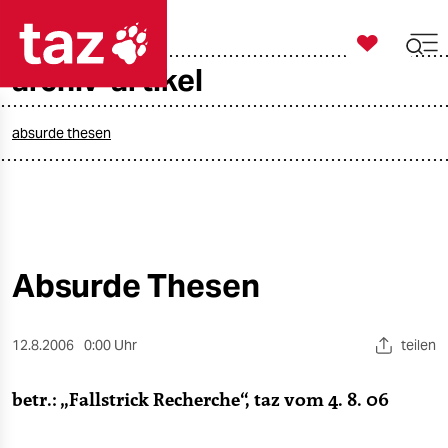

taz zahl ich
archiv-artikel

taz zahl ich
taz zahl ich
absurde thesen
themen
politik
öko
Absurde Thesen
gesellschaft
12.8.2006
0:00 Uhr
teilen
kultur
betr.: „Fallstrick Recherche“, taz vom 4. 8. 06
sport