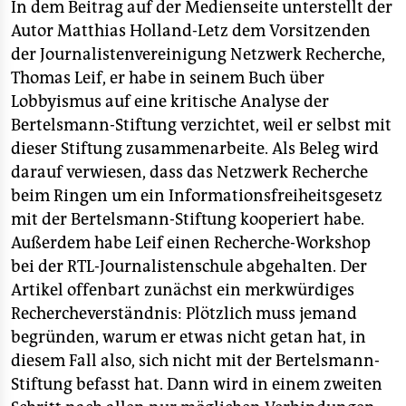
berlin
In dem Beitrag auf der Medienseite unterstellt der
Autor Matthias Holland-Letz dem Vorsitzenden
nord
der Journalistenvereinigung Netzwerk Recherche,
Thomas Leif, er habe in seinem Buch über
wahrheit
Lobbyismus auf eine kritische Analyse der
verlag
Bertelsmann-Stiftung verzichtet, weil er selbst mit
dieser Stiftung zusammenarbeite. Als Beleg wird
verlag
darauf verwiesen, dass das Netzwerk Recherche
veranstaltungen
beim Ringen um ein Informationsfreiheitsgesetz
mit der Bertelsmann-Stiftung kooperiert habe.
shop
Außerdem habe Leif einen Recherche-Workshop
fragen & hilfe
bei der RTL-Journalistenschule abgehalten. Der
Artikel offenbart zunächst ein merkwürdiges
unterstützen
Rechercheverständnis: Plötzlich muss jemand
begründen, warum er etwas nicht getan hat, in
abo
diesem Fall also, sich nicht mit der Bertelsmann-
genossenschaft
Stiftung befasst hat. Dann wird in einem zweiten