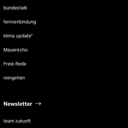
bundestalk
fernverbindung
klima update°
Mauerecho
Freie Rede
reingehen
Newsletter
team zukunft