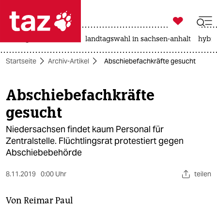

taz zahl ich
niedrigwasser
rente
landtagswahl in sachsen-anhalt
hybri

taz zahl ich
Startseite
Archiv-Artikel
Abschiebefachkräfte gesucht
taz zahl ich
themen
Abschiebefachkräfte
gesucht
politik
Niedersachsen findet kaum Personal für
öko
Zentralstelle. Flüchtlingsrat protestiert gegen
Abschiebebehörde
gesellschaft
kultur
8.11.2019
0:00 Uhr
teilen
sport
Von
Reimar Paul