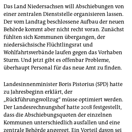
berlin
Das Land Niedersachsen will Abschiebungen von
nord
einer zen­tralen Dienststelle organisieren lassen.
Der vom Landtag beschlossene Aufbau der neuen
wahrheit
Behörde kommt aber nicht recht voran. Zunächst
fühlten sich Kommunen übergangen, der
verlag
niedersächsische Flüchtlingsrat und
verlag
Wohlfahrtsverbände laufen gegen das Vorhaben
Sturm. Und jetzt gibt es offenbar Probleme,
veranstaltungen
überhaupt Personal für das neue Amt zu finden.
shop
Landesinnenminister Boris Pistorius (SPD) hatte
fragen & hilfe
zu Jahresbeginn erklärt, der
unterstützen
„Rückführungsvollzug“ müsse optimiert werden.
Der Landesrechnungshof hatte 2018 festgestellt,
abo
dass die Abschiebungsquoten der einzelnen
genossenschaft
Kommunen unterschiedlich ausfallen und eine
zentrale Behörde angeregt. Ein Vorteil davon sei