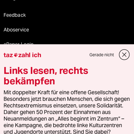
Feedback
Aboservice
ePaper Login
taz
zahl ich
Gerade nicht

Downloads für Abonnierende
Links lesen, rechts
bekämpfen
© 2026 taz Verlags und Vertriebs GmbH
Mit doppelter Kraft für eine offene Gesellschaft!
Alle Rechte vorbehalten. Bei rechtlichen Fragen oder für Genehmigungen
wenden Sie sich bitte an
lizenzen@taz.de
Besonders jetzt brauchen Menschen, die sich gegen
Rechtsextremismus einsetzen, unsere Solidarität.
Daher gehen 50 Prozent der Einnahmen aus
Feedback
Redaktionsstatut
Kommune-Richtlinien
KI-
Neuanmeldungen an „Alles beginnt im Zentrum“ –
eine Kampagne, die bedrohte linke Kulturzentren
Leitlinie
Informant
Datenschutz
Impressum
AGB
und Jugendorte unterstützt. Sind Sie dabei?