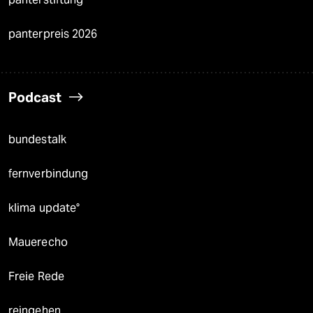
panterpreis 2026
Podcast
bundestalk
fernverbindung
klima update°
Mauerecho
Freie Rede
reingehen