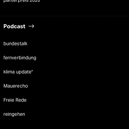
panterpreis 2026
Podcast
bundestalk
fernverbindung
klima update°
Mauerecho
Freie Rede
reingehen