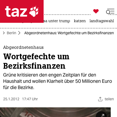

taz zahl ich
hitze
bergsteigen
usa unter trump
katzen
landtagswahl i

taz zahl ich
e
Berlin
Abgeordnetenhaus: Wortgefechte um Bezirksfinanzen
taz zahl ich
themen
Abgeordnetenhaus
Wortgefechte um
politik
Bezirksfinanzen
öko
Grüne kritisieren den engen Zeitplan für den
Haushalt und wollen Klarheit über 50 Millionen Euro
gesellschaft
für die Bezirke.
kultur
25.1.2012
17:47 Uhr
teilen
sport