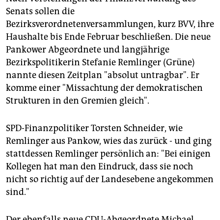
epaper login
Senats sollen die
Bezirksverordnetenversammlungen, kurz BVV, ihre
Haushalte bis Ende Februar beschließen. Die neue
Pankower Abgeordnete und langjährige
Bezirkspolitikerin Stefanie Remlinger (Grüne)
nannte diesen Zeitplan "absolut untragbar". Er
komme einer "Missachtung der demokratischen
Strukturen in den Gremien gleich".
SPD-Finanzpolitiker Torsten Schneider, wie
Remlinger aus Pankow, wies das zurück - und ging
stattdessen Remlinger persönlich an: "Bei einigen
Kollegen hat man den Eindruck, dass sie noch
nicht so richtig auf der Landesebene angekommen
sind."
Der ebenfalls neue CDU-Abgeordnete Michael