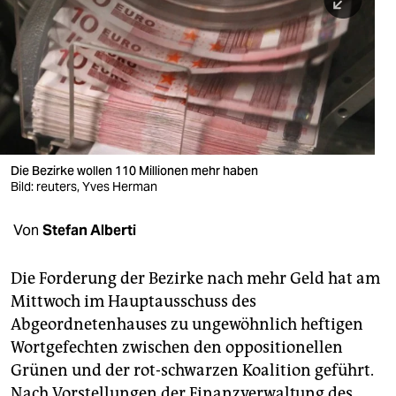
berlin
nord
wahrheit
verlag
verlag
Die Bezirke wollen 110 Millionen mehr haben
Bild: reuters, Yves Herman
veranstaltungen
shop
Von
Stefan Alberti
fragen & hilfe
Die Forderung der Bezirke nach mehr Geld hat am
unterstützen
Mittwoch im Hauptausschuss des
Abgeordnetenhauses zu ungewöhnlich heftigen
abo
Wortgefechten zwischen den oppositionellen
genossenschaft
Grünen und der rot-schwarzen Koalition geführt.
Nach Vorstellungen der Finanzverwaltung des