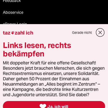
Feedback
Aboservice
ePaper Login
taz
zahl ich
Gerade nicht

Downloads für Abonnierende
Links lesen, rechts
bekämpfen
© 2026 taz Verlags und Vertriebs GmbH
Mit doppelter Kraft für eine offene Gesellschaft!
Alle Rechte vorbehalten. Bei rechtlichen Fragen oder für Genehmigungen
wenden Sie sich bitte an
lizenzen@taz.de
Besonders jetzt brauchen Menschen, die sich gegen
Rechtsextremismus einsetzen, unsere Solidarität.
Daher gehen 50 Prozent der Einnahmen aus
Feedback
Redaktionsstatut
Kommune-Richtlinien
KI-
Neuanmeldungen an „Alles beginnt im Zentrum“ –
eine Kampagne, die bedrohte linke Kulturzentren
Leitlinie
Informant
Datenschutz
Impressum
AGB
und Jugendorte unterstützt. Sind Sie dabei?
Seitenwende
Einwilligungen widerrufen (Ads)

Ja, ich will