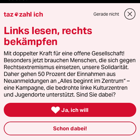
taz
zahl ich
Gerade nicht

bundestalk
Links lesen, rechts
fernverbindung
bekämpfen
klima update°
Mit doppelter Kraft für eine offene Gesellschaft!
Besonders jetzt brauchen Menschen, die sich gegen
Mauerecho
Rechtsextremismus einsetzen, unsere Solidarität.
Daher gehen 50 Prozent der Einnahmen aus
Freie Rede
Neuanmeldungen an „Alles beginnt im Zentrum“ –
eine Kampagne, die bedrohte linke Kulturzentren
reingehen
und Jugendorte unterstützt. Sind Sie dabei?

Ja, ich will
Newsletter
Schon dabei!