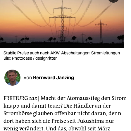
berlin
nord
wahrheit
verlag
verlag
Stabile Preise auch nach AKW-Abschaltungen: Stromleitungen
Bild: Photocase / designritter
veranstaltungen
shop
Von
Bernward Janzing
fragen & hilfe
unterstützen
FREIBURG
taz
|
Macht der Atomausstieg den Strom
knapp und damit teuer? Die Händler an der
abo
Strombörse glauben offenbar nicht daran, denn
genossenschaft
dort haben sich die Preise seit Fukushima nur
wenig verändert. Und das, obwohl seit März