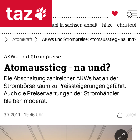

taz zahl ich
iran-krieg
landtagswahl in sachsen-anhalt
hitze
christophe

taz zahl ich
ie
Atomkraft
AKWs und Strompreise: Atomausstieg - na und?
taz zahl ich
themen
AKWs und Strompreise
Atomausstieg - na und?
politik
Die Abschaltung zahlreicher AKWs hat an der
öko
Strombörse kaum zu Preissteigerungen geführt.
Auch die Preiserwartungen der Stromhändler
gesellschaft
bleiben moderat.
kultur
3.7.2011
19:46 Uhr
teilen
sport