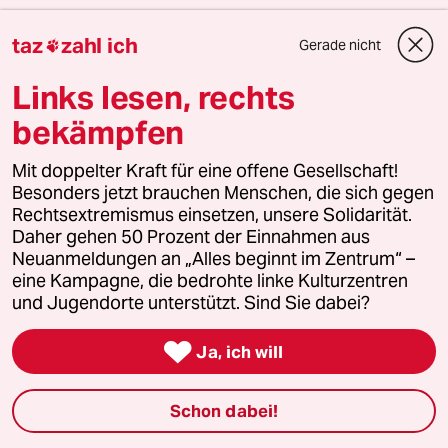
Zusätzlich digitale Ausgabe inkl. Vorlesefunktion
taz
zahl ich
Gerade nicht

Links lesen, rechts
Jetzt bestellen
bekämpfen
Mit doppelter Kraft für eine offene Gesellschaft!
1 Kommentar
/
Besonders jetzt brauchen Menschen, die sich gegen
Neueste
Älteste
Rechtsextremismus einsetzen, unsere Solidarität.
Daher gehen 50 Prozent der Einnahmen aus
einloggen
Neuanmeldungen an „Alles beginnt im Zentrum“ –
eine Kampagne, die bedrohte linke Kulturzentren
und Jugendorte unterstützt. Sind Sie dabei?
Die Kommentarfunktion unter diesem Artikel ist
geschlossen.

Ja, ich will
Wir öffnen die Kommentarspalte bei ausgewählten
Artikeln für etwa drei Tage –
hier sind sie zu finden
.
Schon dabei!