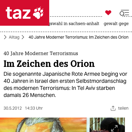

taz zahl ich
hitze
surfen
landtagswahl in sachsen-anhalt
gewalt gegen

taz zahl ich
t
Alltag
40 Jahre Moderner Terrorismus: Im Zeichen des Orion
taz zahl ich
themen
40 Jahre Moderner Terrorismus
Im Zeichen des Orion
politik
Die sogenannte Japanische Rote Armee beging vor
öko
40 Jahren in Israel den ersten Selbstmordanschlag
des modernen Terrorismus: In Tel Aviv starben
gesellschaft
damals 26 Menschen.
kultur
30.5.2012
14:33 Uhr
teilen
sport