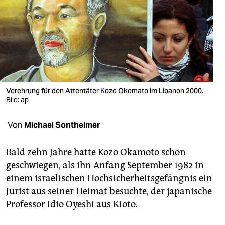
berlin
nord
wahrheit
verlag
verlag
Verehrung für den Attentäter Kozo Okomato im Libanon 2000.
Bild: ap
veranstaltungen
Von
Michael Sontheimer
shop
fragen & hilfe
Bald zehn Jahre hatte Kozo Okamoto schon
geschwiegen, als ihn Anfang September 1982 in
unterstützen
einem israelischen Hochsicherheitsgefängnis ein
abo
Jurist aus seiner Heimat besuchte, der japanische
Professor Idio Oyeshi aus Kioto.
genossenschaft