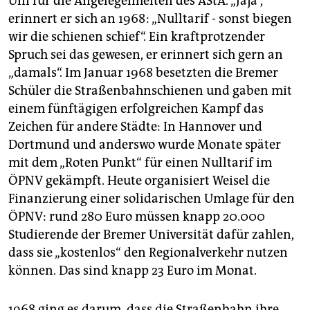
Uni für die Angelegenheiten des AStA. „Jaja“,
epaper login
erinnert er sich an 1968: „Nulltarif - sonst biegen
wir die schienen schief“. Ein kraftprotzender
Spruch sei das gewesen, er erinnert sich gern an
„damals“. Im Januar 1968 besetzten die Bremer
Schüler die Straßenbahnschienen und gaben mit
einem fünftägigen erfolgreichen Kampf das
Zeichen für andere Städte: In Hannover und
Dortmund und anderswo wurde Monate später
mit dem „Roten Punkt“ für einen Nulltarif im
ÖPNV gekämpft. Heute organisiert Weisel die
Finanzierung einer solidarischen Umlage für den
ÖPNV: rund 280 Euro müssen knapp 20.000
Studierende der Bremer Universität dafür zahlen,
dass sie „kostenlos“ den Regionalverkehr nutzen
können. Das sind knapp 23 Euro im Monat.
1968 ging es darum, dass die Straßenbahn ihre