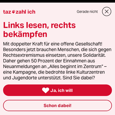
abo
taz
zahl ich
Gerade nicht

genossenschaft
Links lesen, rechts
bekämpfen
taz zahl ich
Mit doppelter Kraft für eine offene Gesellschaft!
recherchefonds ausland
Besonders jetzt brauchen Menschen, die sich gegen
Rechtsextremismus einsetzen, unsere Solidarität.
panterstiftung
Daher gehen 50 Prozent der Einnahmen aus
Neuanmeldungen an „Alles beginnt im Zentrum“ –
panterpreis 2026
eine Kampagne, die bedrohte linke Kulturzentren
und Jugendorte unterstützt. Sind Sie dabei?

Ja, ich will
Podcast
Schon dabei!
bundestalk