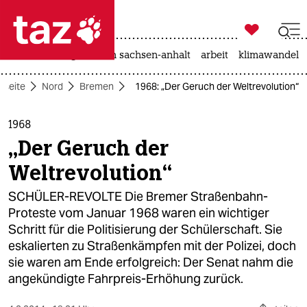

taz zahl ich
hitze
landtagswahl in sachsen-anhalt
arbeit
klimawandel

taz zahl ich
tseite
Nord
Bremen
1968: „Der Geruch der Weltrevolution“
taz zahl ich
themen
1968
„Der Geruch der
politik
Weltrevolution“
öko
SCHÜLER-REVOLTE Die Bremer Straßenbahn-
Proteste vom Januar 1968 waren ein wichtiger
gesellschaft
Schritt für die Politisierung der Schülerschaft. Sie
eskalierten zu Straßenkämpfen mit der Polizei, doch
kultur
sie waren am Ende erfolgreich: Der Senat nahm die
sport
angekündigte Fahrpreis-Erhöhung zurück.