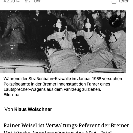
berlin
4.2.2014
19:21 Uhr
teilen
nord
wahrheit
verlag
verlag
veranstaltungen
shop
Während der Straßenbahn-Krawalle im Januar 1968 versuchen
Polizeibeamte in der Bremer Innenstadt den Fahrer eines
fragen & hilfe
Lautsprecher-Wagens aus dem Fahrzeug zu ziehen.
Bild: dpa
unterstützen
Von
Klaus Wolschner
abo
genossenschaft
Rainer Weisel ist Verwaltungs-Referent der Bremer