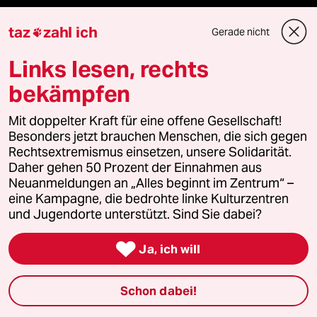
Nord
taz
zahl ich
Gerade nicht

Wahrheit
Links lesen, rechts
bekämpfen
Mit doppelter Kraft für eine offene Gesellschaft!
Themen
Besonders jetzt brauchen Menschen, die sich gegen
Rechtsextremismus einsetzen, unsere Solidarität.
Daher gehen 50 Prozent der Einnahmen aus
Iran-Krieg
Neuanmeldungen an „Alles beginnt im Zentrum“ –
eine Kampagne, die bedrohte linke Kulturzentren
Landtagswahl in Sachsen-Anhalt
und Jugendorte unterstützt. Sind Sie dabei?
Hitze

Ja, ich will
Christopher Street Day
Schon dabei!
Ceuta