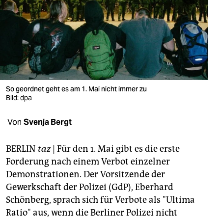
berlin
nord
wahrheit
verlag
verlag
So geordnet geht es am 1. Mai nicht immer zu
Bild: dpa
veranstaltungen
Von
Svenja Bergt
shop
fragen & hilfe
BERLIN
taz
| Für den 1. Mai gibt es die erste
Forderung nach einem Verbot einzelner
unterstützen
Demonstrationen. Der Vorsitzende der
abo
Gewerkschaft der Polizei (GdP), Eberhard
Schönberg, sprach sich für Verbote als "Ultima
genossenschaft
Ratio" aus, wenn die Berliner Polizei nicht