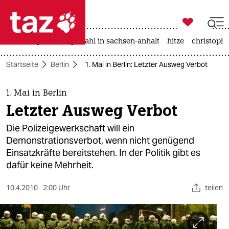

taz zahl ich
iran-krieg
landtagswahl in sachsen-anhalt
hitze
christophe

taz zahl ich
Startseite
Berlin
1. Mai in Berlin: Letzter Ausweg Verbot
taz zahl ich
themen
1. Mai in Berlin
Letzter Ausweg Verbot
politik
Die Polizeigewerkschaft will ein
öko
Demonstrationsverbot, wenn nicht genügend
Einsatzkräfte bereitstehen. In der Politik gibt es
gesellschaft
dafür keine Mehrheit.
kultur
10.4.2010
2:00 Uhr
teilen
sport