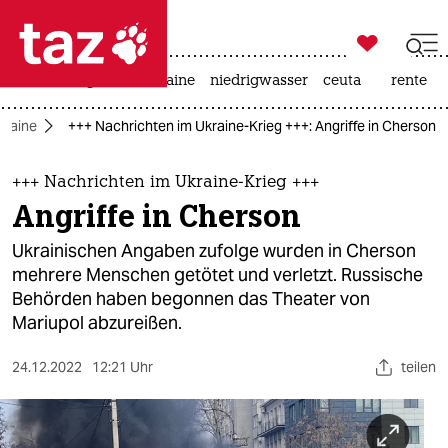

taz zahl ich
hitze
krieg in der ukraine
niedrigwasser
ceuta
rente

taz zahl ich
Ukraine
+++ Nachrichten im Ukraine-Krieg +++: Angriffe in Cherson
taz zahl ich
themen
+++ Nachrichten im Ukraine-Krieg +++
Angriffe in Cherson
politik
Ukrainischen Angaben zufolge wurden in Cherson
öko
mehrere Menschen getötet und verletzt. Russische
Behörden haben begonnen das Theater von
gesellschaft
Mariupol abzureißen.
kultur
24.12.2022
12:21 Uhr
teilen
sport