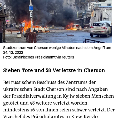
berlin
nord
wahrheit
verlag
verlag
Stadtzentrum von Cherson wenige Minuten nach dem Angriff am
24. 12. 2022
veranstaltungen
Foto: Ukrainisches Präsidialamt via reuters
shop
Sieben Tote und 58 Verletzte in Cherson
fragen & hilfe
Bei russischem Beschuss des Zentrums der
unterstützen
ukrainischen Stadt Cherson sind nach Angaben
der Präsidialverwaltung in Kyjiw sieben Menschen
abo
getötet und 58 weitere verletzt worden,
genossenschaft
mindestens 16 von ihnen seien schwer verletzt. Der
Vizechef des Präsidialamtes in Kiew, Kyrylo