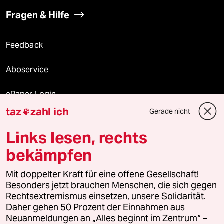
Fragen & Hilfe
Feedback
Aboservice
ePaper Login
taz
zahl ich
Gerade nicht

Downloads für Abonnierende
Links lesen, rechts
bekämpfen
© 2026 taz Verlags und Vertriebs GmbH
Alle Rechte vorbehalten. Bei rechtlichen Fragen oder für Genehmigungen
Mit doppelter Kraft für eine offene Gesellschaft!
wenden Sie sich bitte an
lizenzen@taz.de
Besonders jetzt brauchen Menschen, die sich gegen
Rechtsextremismus einsetzen, unsere Solidarität.
Daher gehen 50 Prozent der Einnahmen aus
Feedback
Redaktionsstatut
Kommune-Richtlinien
KI-
Neuanmeldungen an „Alles beginnt im Zentrum“ –