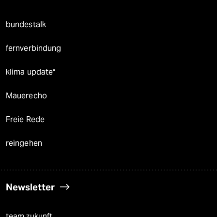
bundestalk
fernverbindung
klima update°
Mauerecho
Freie Rede
reingehen
Newsletter
team zukunft