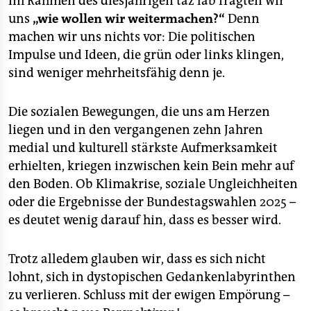
Im Rahmen des diesjährigen taz lab fragten wir
epaper login
uns
„wie wollen wir weitermachen?“
Denn
machen wir uns nichts vor: Die politischen
Impulse und Ideen, die grün oder links klingen,
sind weniger mehrheitsfähig denn je.
Die sozialen Bewegungen, die uns am Herzen
liegen und in den vergangenen zehn Jahren
medial und kulturell stärkste Aufmerksamkeit
erhielten, kriegen inzwischen kein Bein mehr auf
den Boden. Ob Klimakrise, soziale Ungleichheiten
oder die Ergebnisse der Bundestagswahlen 2025 –
es deutet wenig darauf hin, dass es besser wird.
Trotz alledem glauben wir, dass es sich nicht
lohnt, sich in dystopischen Gedankenlabyrinthen
zu verlieren. Schluss mit der ewigen Empörung –