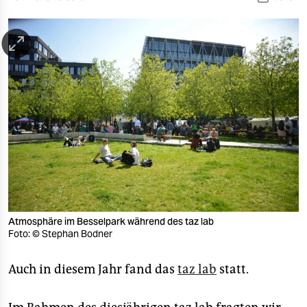
berlin
nord
wahrheit
verlag
verlag
veranstaltungen
shop
fragen & hilfe
Atmosphäre im Besselpark während des taz lab
unterstützen
Foto: © Stephan Bodner
abo
Auch in diesem Jahr fand das
taz lab
statt.
genossenschaft