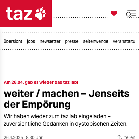

taz zahl ich

taz zahl ich
taz zahl ich
übersicht
jobs
newsletter
presse
seitenwende
veranstaltun
themen
politik
Am 26.04. gab es wieder das taz lab!
öko
weiter / machen – Jenseits
gesellschaft
der Empörung
kultur
Wir haben wieder zum taz lab eingeladen –
zuversichtliche Gedanken in dystopischen Zeiten.
sport
26.4.2025
8:30 Uhr
teilen