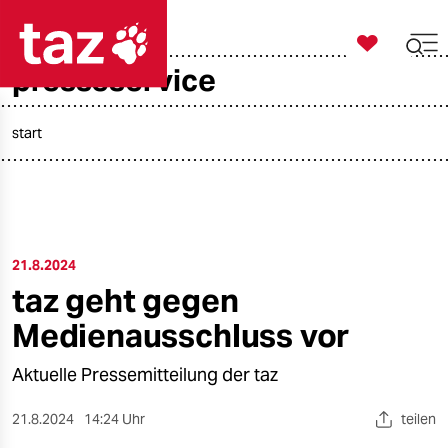

taz zahl ich
presseservice

taz zahl ich
taz zahl ich
start
themen
politik
21.8.2024
öko
taz geht gegen
gesellschaft
Medienausschluss vor
kultur
Aktuelle Pressemitteilung der taz
sport
21.8.2024
14:24 Uhr
teilen