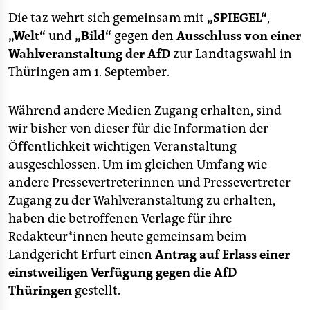
berlin
Die taz wehrt sich gemeinsam mit
„SPIEGEL“
,
nord
„Welt“
und
„Bild“
gegen den
Ausschluss von einer
Wahlveranstaltung der AfD
zur Landtagswahl in
wahrheit
Thüringen am 1. September.
verlag
Während andere Medien Zugang erhalten, sind
verlag
wir bisher von dieser für die Information der
Öffentlichkeit wichtigen Veranstaltung
veranstaltungen
ausgeschlossen. Um im gleichen Umfang wie
shop
andere Pressevertreterinnen und Pressevertreter
Zugang zu der Wahlveranstaltung zu erhalten,
fragen & hilfe
haben die betroffenen Verlage für ihre
unterstützen
Redakteur*innen heute gemeinsam beim
Landgericht Erfurt einen
Antrag auf Erlass einer
abo
einstweiligen Verfügung gegen die AfD
genossenschaft
Thüringen
gestellt.