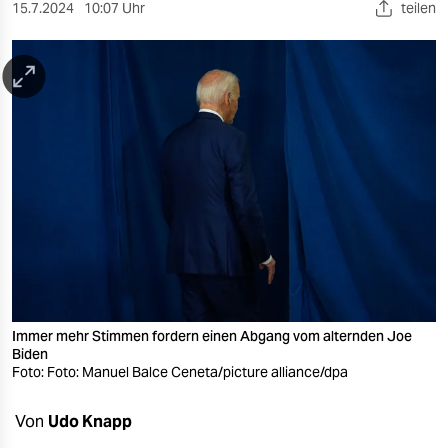
berlin
15.7.2024
10:07 Uhr
teilen
nord
wahrheit
verlag
verlag
veranstaltungen
shop
fragen & hilfe
unterstützen
Immer mehr Stimmen fordern einen Abgang vom alternden Joe
Biden
Foto: Foto: Manuel Balce Ceneta/picture alliance/dpa
abo
genossenschaft
Von
Udo Knapp