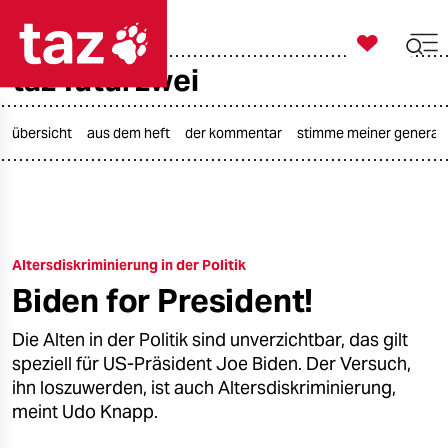

taz zahl ich
taz futurzwei

taz zahl ich
taz zahl ich
übersicht
aus dem heft
der kommentar
stimme meiner generat
themen
politik
Altersdiskriminierung in der Politik
öko
Biden for President!
gesellschaft
Die Alten in der Politik sind unverzichtbar, das gilt
kultur
speziell für US-Präsident Joe Biden. Der Versuch,
ihn loszuwerden, ist auch Altersdiskriminierung,
sport
meint Udo Knapp.