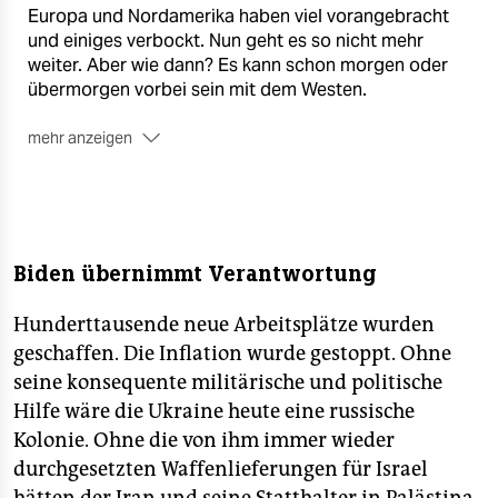
Europa und Nordamerika haben viel vorangebracht
und einiges verbockt. Nun geht es so nicht mehr
weiter. Aber wie dann? Es kann schon morgen oder
übermorgen vorbei sein mit dem Westen.
mehr anzeigen
Über den Zerfall einer Weltordnung
U. a. mit Joschka Fischer, Dana Giesecke, Maja Göpel,
Jürgen Habermas, Wolf Lotter, Jörg Metelmann,
Marcus Mittermeier, Ella Müller, Luisa Neubauer und
Biden übernimmt Verantwortung
Harald Welzer. Ab 11. Juni am Kiosk
■
Zur neuen Ausgabe
Hunderttausende neue Arbeitsplätze wurden
geschaffen. Die Inflation wurde gestoppt. Ohne
seine konsequente militärische und politische
Hilfe wäre die Ukraine heute eine russische
Kolonie. Ohne die von ihm immer wieder
durchgesetzten Waffenlieferungen für Israel