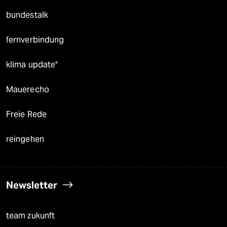
bundestalk
fernverbindung
klima update°
Mauerecho
Freie Rede
reingehen
Newsletter
team zukunft