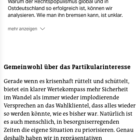
Warum der Rechtspopulismus global und in
Ostdeutschland so erfolgreich ist, können wir
analysieren. Wie man ihn bremsen kann, ist unklar.
mehr anzeigen
Diesmal im Heft: Jens Balzer, Ines Geipel, Jagoda
Marini , Maja Göpel, Aladin El-Mafaalani, Thomas
Krüger, Yevgenia Belorusets, Danyal Bayaz und Harald
Welzer. Veröffentlichungsdatum: 10. September 2024.
Gemeinwohl über das Partikularinteresse
■
Jetzt im taz Shop bestellen
Gerade wenn es krisenhaft rüttelt und schüttelt,
bietet ein klarer Wertekompass mehr Sicherheit
im Wandel als immer wieder implodierende
Versprechen an das Wahlklientel, dass alles wieder
so werden könnte, wie es bisher war. Natürlich ist
es auch menschlich, in besorgniserregenden
Zeiten die eigene Situation zu priorisieren. Genau
deshalb haben wir in repräsentativen