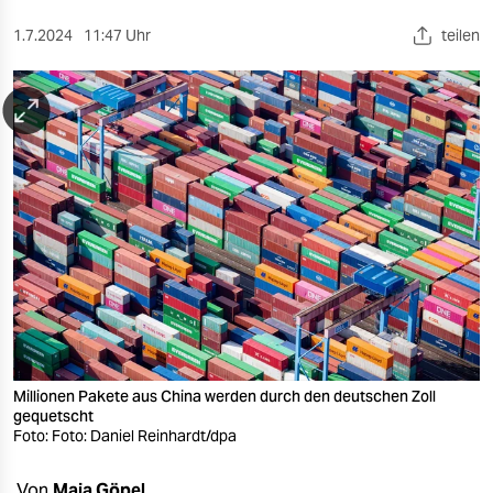
berlin
1.7.2024
11:47 Uhr
teilen
nord
wahrheit
verlag
verlag
veranstaltungen
shop
fragen & hilfe
unterstützen
Millionen Pakete aus China werden durch den deutschen Zoll
abo
gequetscht
Foto: Foto: Daniel Reinhardt/dpa
genossenschaft
Von
Maja Göpel