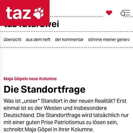

taz zahl ich
taz futurzwei

taz zahl ich
taz zahl ich
übersicht
aus dem heft
der kommentar
stimme meiner generat
themen
politik
Maja Göpels neue Kolumne
öko
Die Standortfrage
gesellschaft
Was ist „unser“ Standort in der neuen Realität? Erst
kultur
einmal ist es der Westen und insbesondere
Deutschland. Die Standortfrage wird tatsächlich nur
sport
mit einer guten Prise Patriotismus zu lösen sein,
schreibt Maja Göpel in ihrer Kolumne.