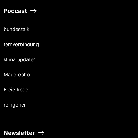
Podcast
bundestalk
fernverbindung
klima update°
Mauerecho
Freie Rede
reingehen
Newsletter