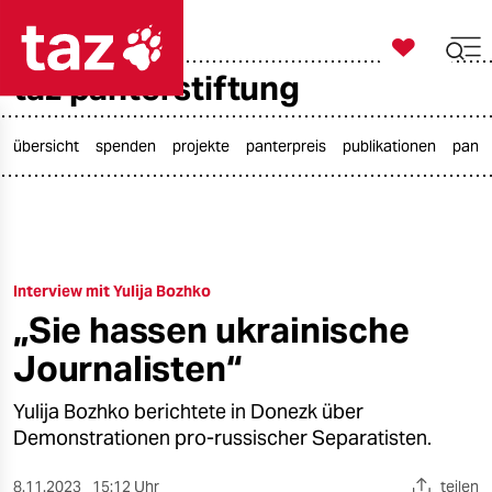

taz zahl ich
taz panterstiftung

taz zahl ich
taz zahl ich
übersicht
spenden
projekte
panterpreis
publikationen
pante
themen
politik
Interview mit Yulija Bozhko
öko
„Sie hassen ukrainische
gesellschaft
Journalisten“
kultur
Yulija Bozhko berichtete in Donezk über
Demonstrationen pro-russischer Separatisten.
sport
8.11.2023
15:12 Uhr
teilen