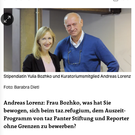
berlin
nord
wahrheit
verlag
verlag
veranstaltungen
Stipendiatin Yulia Bozhko und Kuratoriumsmitglied Andreas Lorenz
shop
Foto: Barabra Dietl
fragen & hilfe
unterstützen
Andreas Lorenz: Frau Bozhko, was hat Sie
bewogen, sich beim taz.refugium, dem Auszeit-
abo
Programm von taz Panter Stiftung und Reporter
genossenschaft
ohne Grenzen zu bewerben?