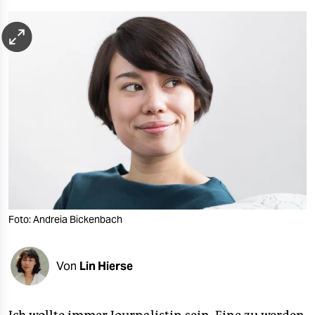
berlin
nord
wahrheit
verlag
verlag
veranstaltungen
shop
fragen & hilfe
Foto: Andreia Bickenbach
unterstützen
abo
Von
Lin Hierse
genossenschaft