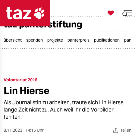

taz zahl ich
taz panterstiftung

taz zahl ich
taz zahl ich
übersicht
spenden
projekte
panterpreis
publikationen
pante
themen
politik
Volontariat 2018
öko
Lin Hierse
gesellschaft
Als Journalistin zu arbeiten, traute sich Lin Hierse
kultur
lange Zeit nicht zu. Auch weil ihr die Vorbilder
fehlten.
sport
8.11.2023
14:15 Uhr
teilen