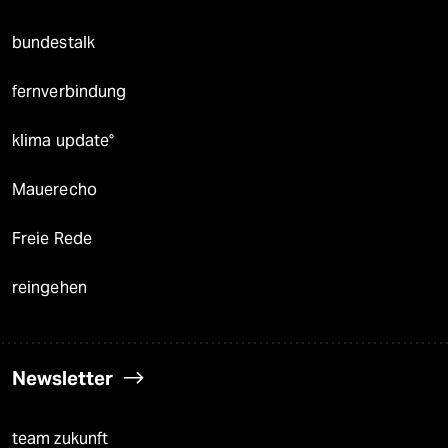
bundestalk
fernverbindung
klima update°
Mauerecho
Freie Rede
reingehen
Newsletter
team zukunft