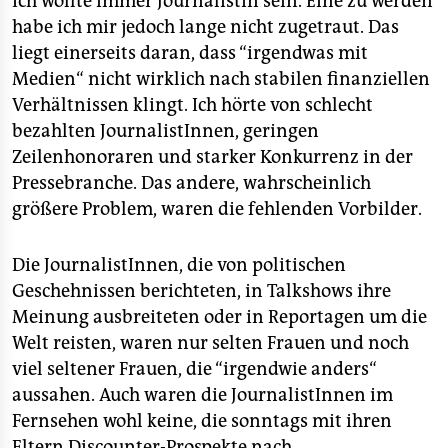
Ich wollte immer Journalistin sein. Eine zu werden
epaper login
habe ich mir jedoch lange nicht zugetraut. Das
liegt einerseits daran, dass “irgendwas mit
Medien“ nicht wirklich nach stabilen finanziellen
Verhältnissen klingt. Ich hörte von schlecht
bezahlten JournalistInnen, geringen
Zeilenhonoraren und starker Konkurrenz in der
Pressebranche. Das andere, wahrscheinlich
größere Problem, waren die fehlenden Vorbilder.
Die JournalistInnen, die von politischen
Geschehnissen berichteten, in Talkshows ihre
Meinung ausbreiteten oder in Reportagen um die
Welt reisten, waren nur selten Frauen und noch
viel seltener Frauen, die “irgendwie anders“
aussahen. Auch waren die JournalistInnen im
Fernsehen wohl keine, die sonntags mit ihren
Eltern Discounter-Prospekte nach