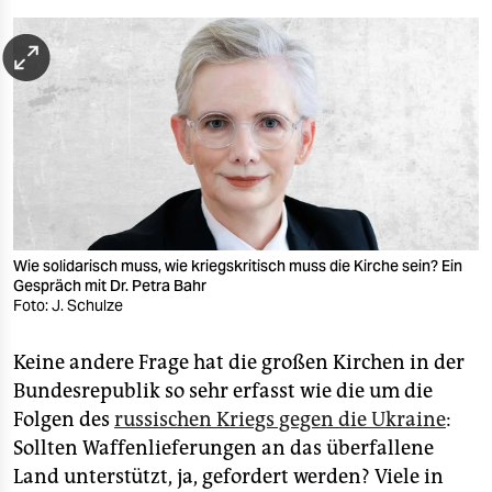
berlin
nord
wahrheit
verlag
verlag
veranstaltungen
Wie solidarisch muss, wie kriegskritisch muss die Kirche sein? Ein
shop
Gespräch mit Dr. Petra Bahr
Foto: J. Schulze
fragen & hilfe
Keine andere Frage hat die großen Kirchen in der
unterstützen
Bundesrepublik so sehr erfasst wie die um die
abo
Folgen des
russischen Kriegs gegen die Ukraine
:
Sollten Waffenlieferungen an das überfallene
genossenschaft
Land unterstützt, ja, gefordert werden? Viele in