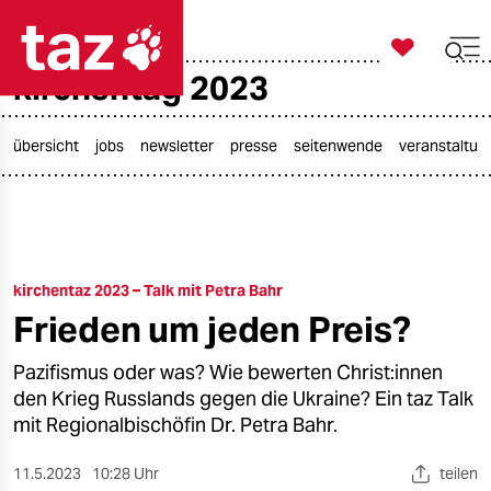

taz zahl ich
kirchentag 2023

taz zahl ich
taz zahl ich
übersicht
jobs
newsletter
presse
seitenwende
veranstaltun
themen
politik
kirchentaz 2023 – Talk mit Petra Bahr
öko
Frieden um jeden Preis?
gesellschaft
Pazifismus oder was? Wie bewerten Christ:innen
kultur
den Krieg Russlands gegen die Ukraine? Ein taz Talk
mit Regionalbischöfin Dr. Petra Bahr.
sport
11.5.2023
10:28 Uhr
teilen