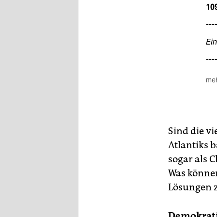
109
---
Ein
---
meh
Pla
Die
übe
kö
Sind die v
Atlantiks 
sogar als 
Was können
Lösungen z
Demokrati