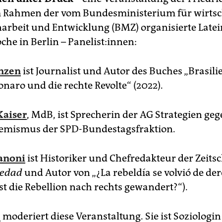
m Rahmen der vom Bundesministerium für wirtsc
beit und Entwicklung (BMZ) organisierte Late
che in Berlin – Panelist:innen:
anzen
ist Journalist und Autor des Buches „Brasili
onaro und die rechte Revolte“ (2022).
Kaiser
, MdB, ist Sprecherin der AG Strategien ge
remismus der SPD-Bundestagsfraktion.
fanoni
ist Historiker und Chefredakteur der Zeitsc
iedad
und Autor von „¿La rebeldía se volvió de de
„Ist die Rebellion nach rechts gewandert?“).
z
moderiert diese Veranstaltung. Sie ist Soziologi