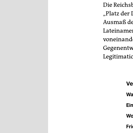
epaper login
Die Reichs
„Platz der 
Ausmaß dem
Lateinamer
voneinander
Gegenentwü
Legitimati
Ve
Wan
Ein
Wo:
Fri