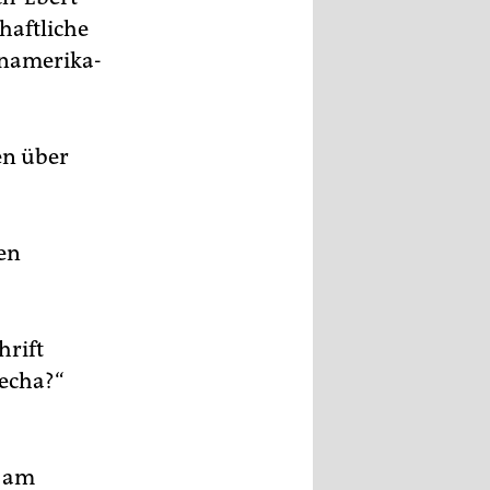
haftliche
inamerika-
en über
gen
hrift
recha?“
n am