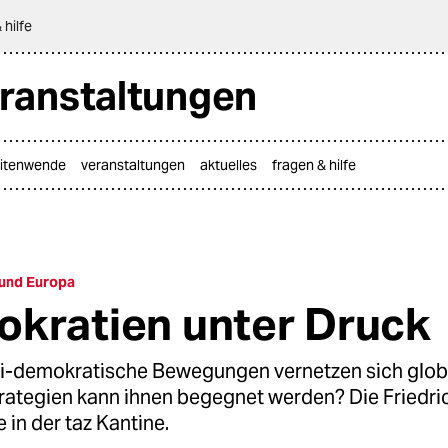
 hilfe
ranstaltungen
itenwende
veranstaltungen
aktuelles
fragen & hilfe
 und Europa
kratien unter Druck
ti-demokratische Bewegungen vernetzen sich globa
rategien kann ihnen begegnet werden? Die Friedri
e in der taz Kantine.