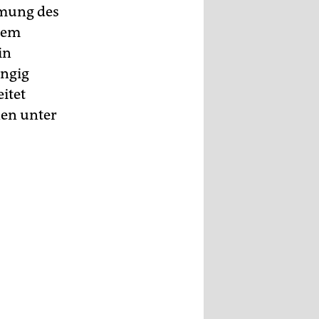
rmung des
chem
in
ängig
itet
nen unter