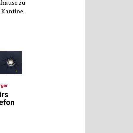
uhause zu
 Kantine.
rger
ürs
lefon