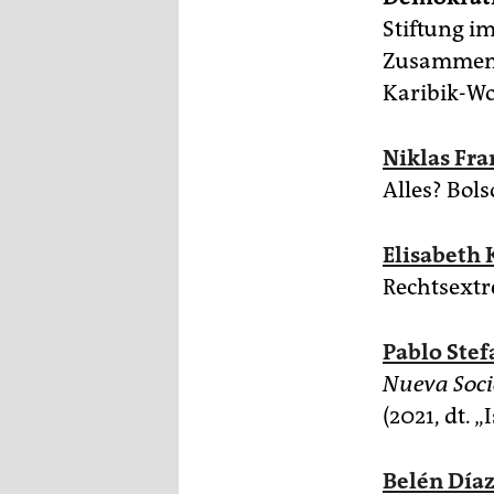
Stiftung i
Zusammenar
Karibik-Wo
Niklas Fr
Alles? Bols
Elisabeth 
Rechtsext
Pablo Ste
Nueva Soc
(2021, dt. 
Belén Día