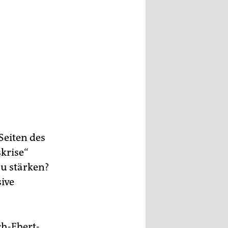
ier
Seiten des
krise“
u stärken?
ive
ch-Ebert-