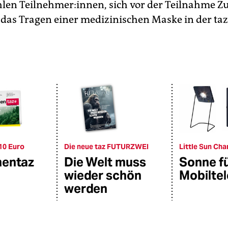
len Teilnehmer:innen, sich vor der Teilnahme Z
 das Tragen einer medizinischen Maske in der taz
10 Euro
Die neue taz FUTURZWEI
Little Sun Cha
hentaz
Die Welt muss
Sonne f
wieder schön
Mobilte
werden