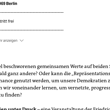
69 Berlin
--------------------------------------------
tritt frei
--------------------------------------------
r anzeigen
tzreservierung erforderlich
 Teilnahme vor Ort ist nur mit einer vorherigen Reservierung
r die Friedrich-Ebert-Stiftung bis zum
28.03.2023
möglich.
H
nnen Sie sich anmelden.
iel beschworenen gemeinsamen Werte auf beiden 
bald ganz andere? Oder kann die „Repräsentations
Chance genutzt werden, um unsere Demokratien z
 wir voneinander lernen, um vernetzte, progress
u finden?
en unter Druck
– eine Veranstaltung der Friedri