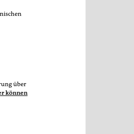
anischen
erung über
er können