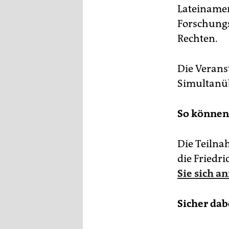
Lateinameri
Forschung
Rechten.
Die Verans
Simultanüb
So können 
Die Teilna
die Friedr
Sie sich a
Sicher dab