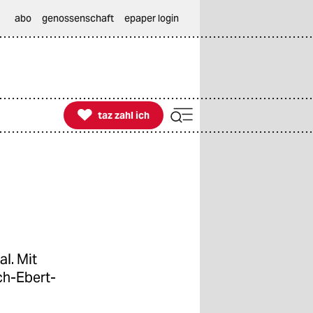
abo
genossenschaft
epaper login

taz zahl ich
taz zahl ich
l. Mit
ch-Ebert-