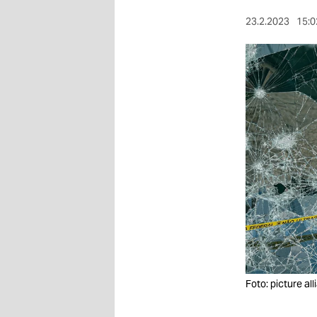
berlin
23.2.2023
15:0
nord
wahrheit
verlag
verlag
veranstaltungen
shop
fragen & hilfe
unterstützen
abo
Foto: picture a
genossenschaft