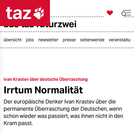

taz zahl ich
aus taz futurzwei

taz zahl ich
taz zahl ich
übersicht
jobs
newsletter
presse
seitenwende
veranstaltun
themen
politik
Ivan Krastev über deutsche Überraschung
öko
Irrtum Normalität
gesellschaft
Der europäische Denker Ivan Krastev über die
kultur
permanente Überraschung der Deutschen, wenn
schon wieder was passiert, was ihnen nicht in den
sport
Kram passt.