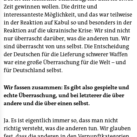
erklärt Krastev, warum der Liberalismus nach dem
Zeit gewinnen wollen. Die dritte und
Ende des Sozialismus 1989 eben nicht gesiegt hat,
interessanteste Möglichkeit, und das war teilweise
sondern zum Feindbild von neuen Gegnern und zum
in der Reaktion auf Kabul so und besonders in der
Nährstoff populistischer Bewegungen wurde –
außerhalb und innerhalb der eigenen Demokratien.
Reaktion auf die ukrainische Krise: Wir sind nicht
nur überrascht darüber, was die anderen tun. Wir
sind überrascht von uns selbst. Die Entscheidung
der Deutschen für die Lieferung schwerer Waffen
war eine große Überraschung für die Welt – und
für Deutschland selbst.
Wir fassen zusammen: Es gibt also gespielte und
echte Überraschung, und bei letzterer die über
andere und die über einen selbst.
Ja. Es ist eigentlich immer so, dass man nicht
richtig versteht, was die anderen tun. Wir glauben
fest, dass die anderen in den Vernunftkategorien