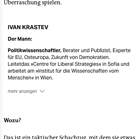
Überraschung spielen.
IVAN KRASTEV
Der Mann:
Politikwissenschaftler,
Berater und Publizist, Experte
für EU, Osteuropa, Zukunft von Demokratien.
Leitetdas »Centre for Liberal Strategies« in Sofia und
arbeitet am »Institut für die Wissenschaften vom
Menschen« in Wien.
mehr anzeigen
Geboren
1965 in Lukovit, Bulgarien
Das Werk:
Wozu?
Das Licht, das erlosch
(gemeinsam mit Stephen
Holmes; Ullstein 2019) gehört zu den essenziellen
Büchern zum Verständnis der Gegenwart. Darin
Das ist ein taktischer Schachzug, mit dem sie etwas