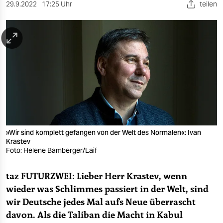
berlin
29.9.2022
17:25 Uhr
teilen
nord
wahrheit
verlag
verlag
veranstaltungen
shop
»Wir sind komplett gefangen von der Welt des Normalen«: Ivan
Krastev
fragen & hilfe
Foto: Helene Bamberger/Laif
unterstützen
taz FUTURZWEI: Lieber Herr Krastev, wenn
abo
wieder was Schlimmes passiert in der Welt, sind
wir Deutsche jedes Mal aufs Neue überrascht
genossenschaft
davon. Als die Taliban die Macht in Kabul