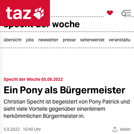

taz zahl ich
specht der woche

taz zahl ich
taz zahl ich
übersicht
jobs
newsletter
presse
seitenwende
veranstaltun
themen
politik
Specht der Woche 05.09.2022
öko
Ein Pony als Bürgermeister
gesellschaft
Christian Specht ist begeistert von Pony Patrick und
kultur
sieht viele Vorteile gegenüber einer/einem
herkömmlichen Bürgermeister:in.
sport
5.9.2022
10:40 Uhr
teilen