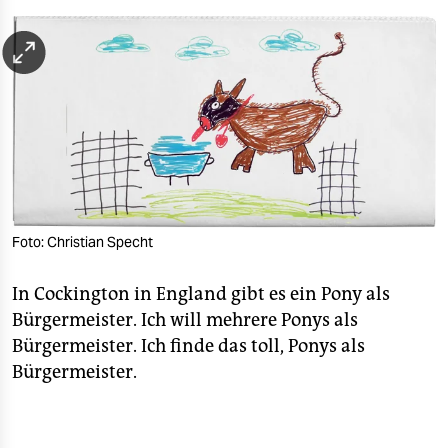
berlin
nord
wahrheit
verlag
verlag
veranstaltungen
Foto: Christian Specht
shop
fragen & hilfe
In Cockington in England gibt es ein Pony als
Bürgermeister. Ich will mehrere Ponys als
unterstützen
Bürgermeister. Ich finde das toll, Ponys als
Bürgermeister.
abo
genossenschaft