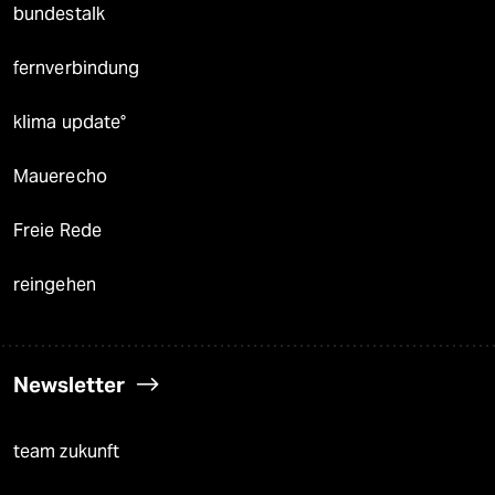
bundestalk
fernverbindung
klima update°
Mauerecho
Freie Rede
reingehen
Newsletter
team zukunft