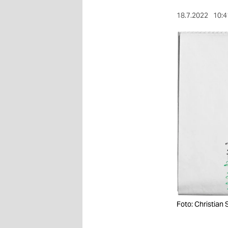
berlin
18.7.2022
10:4
nord
wahrheit
verlag
verlag
veranstaltungen
shop
fragen & hilfe
unterstützen
abo
Foto: Christian
genossenschaft