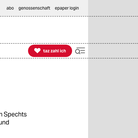
abo
genossenschaft
epaper login

taz zahl ich
taz zahl ich
an Spechts
 und