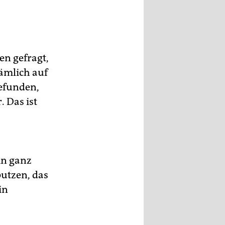
en gefragt,
ämlich auf
gefunden,
 Das ist
in ganz
putzen, das
in