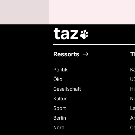
taz

Ressorts
T
Politik
K
Öko
U
Gesellschaft
Hi
Kultur
N
Sport
L
Berlin
A
Nord
C