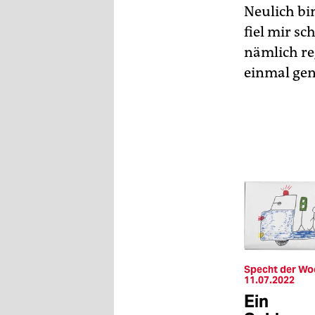
epaper login
Neulich bi
fiel mir s
nämlich re
einmal gen
Specht der Wo
11.07.2022
Ein