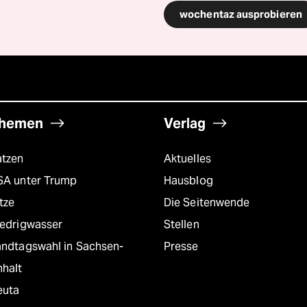
wochentaz ausprobieren
hemen
Verlag
atzen
Aktuelles
SA unter Trump
Hausblog
tze
Die Seitenwende
iedrigwasser
Stellen
andtagswahl in Sachsen-
Presse
nhalt
euta