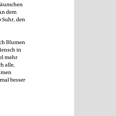
 Bäumchen
 An dem
o Suhr, den
uch Blumen
Mensch in
fel mehr
h alle,
lumen
 mal besser