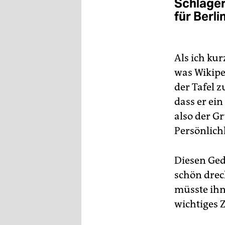
Schlage
für Berli
Als ich ku
was Wikipe
der Tafel 
dass er ei
also der G
Persönlichk
Diesen Ged
schön drec
müsste ihn
wichtiges 