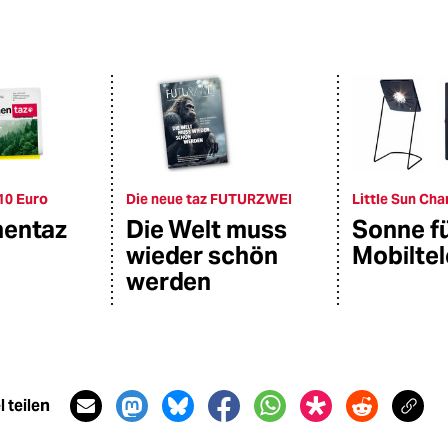
10 Euro
Die neue taz FUTURZWEI
Little Sun Cha
hentaz
Die Welt muss
Sonne f
wieder schön
Mobilte
werden
 teilen