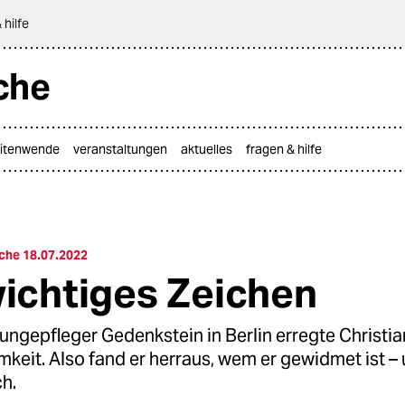
 hilfe
che
itenwende
veranstaltungen
aktuelles
fragen & hilfe
che 18.07.2022
wichtiges Zeichen
 ungepfleger Gedenkstein in Berlin erregte Christi
keit. Also fand er herraus, wem er gewidmet ist –
h.