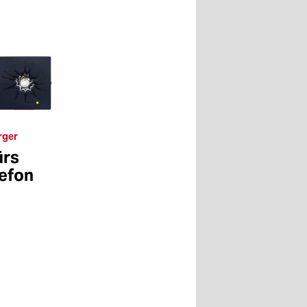
rger
ürs
lefon