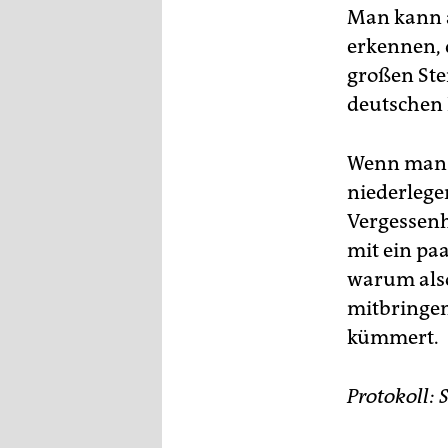
Man kann 
erkennen, 
großen Stei
deutschen P
Wenn man 
niederlege
Vergessenh
mit ein pa
warum also
mitbringen
kümmert.
Protokoll: 