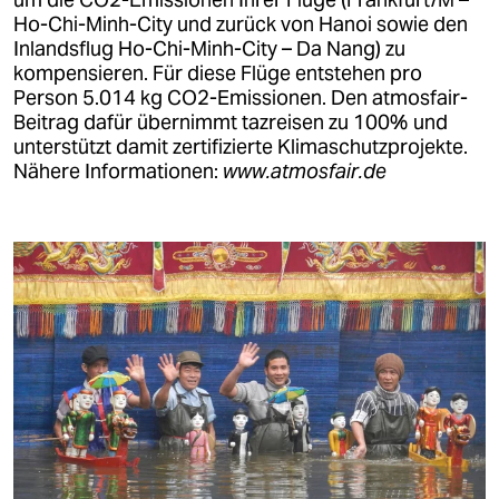
um die CO2-Emissionen Ihrer Flüge (Frankfurt/M –
schaffende Maßnahmen, gefördert vom Berliner
Ho-Chi-Minh-City und zurück von Hanoi sowie den
Solidaritätsdienst International e.V. (SODI) mit
Inlandsflug Ho-Chi-Minh-City – Da Nang) zu
Mitteln des BMZ)
kompensieren. Für diese Flüge entstehen pro
Busfahrt entlang der Küste nach Norden
bis
Person 5.014 kg CO2-Emissionen. Den atmosfair-
Phuc Trach
(Provinz Quảng Bình) nördlich von
Beitrag dafür übernimmt tazreisen zu 100% und
Dong Hoi – dabei überqueren wir am 17.
unterstützt damit zertifizierte Klimaschutzprojekte.
Breitengrad den Bến Hải-Fluss, die ehemalige
Nähere Informationen:
www.atmosfair.de
Grenze zwischen Süd- und Nordvietnam und
besuchen das dortige kleine Museum
Bezug unserer Zimmer im idyllisch gelegenen
Ökotourismusprojekt Chay Lap Farmstay in
Phuc Trach, dort Abendessen
9. Tag
(Phong Nha-Ke Bang Nationalpark)
Busfahrt in den Phong Nha-Ke Bang
Nationalpark
(UNESCO-Weltkulturerbe) am
ehemaligen Ho-Chi-Minh-Pfad
Spaziergang zur Paradise Cave und