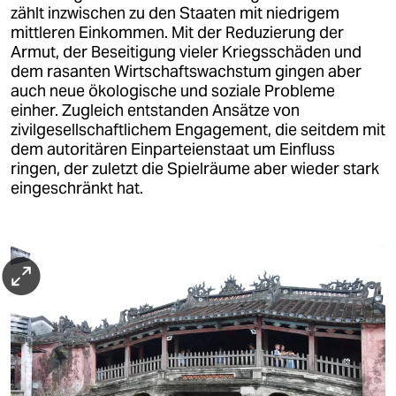
Besuch des Kriegsmuseums, das den Krieg
zählt inzwischen zu den Staaten mit niedrigem
gegen die USA („Amerikanischer Krieg“) aus
mittleren Einkommen. Mit der Reduzierung der
offizieller vietnamesischer Perspektive zeigt
Armut, der Beseitigung vieler Kriegsschäden und
dem rasanten Wirtschaftswachstum gingen aber
Sundowner-Begrüßungs-Cocktail mit Blick über
auch neue ökologische und soziale Probleme
den Saigon River und Abendessen - mit
einher. Zugleich entstanden Ansätze von
Erläuterungen des Reiseleiters zum Programm
zivilgesellschaftlichem Engagement, die seitdem mit
dem autoritären Einparteienstaat um Einfluss
ringen, der zuletzt die Spielräume aber wieder stark
eingeschränkt hat.
3. Tag
(Ho-Chi-Minh-City)
nach dem Frühstück Treffen in der Universität
mit Lehrenden und Studierenden der
Germanistik
Besuch des chinesischen Stadtviertels Cholon
(Binh Tay-Markt, Medizinstraße, Thien Hau
Pagode)
Zeit zum Ausruhen oder zum privaten
Stadtbummel