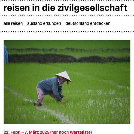
reisen in die zivilgesellschaft
alle reisen
ausland erkunden
deutschland entdecken

taz zahl ich
taz zahl ich
themen
politik
öko
gesellschaft
kultur
sport
22. Febr. – 7. März 2025 (nur noch Warteliste)