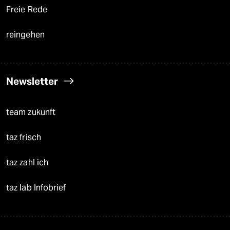
Freie Rede
reingehen
Newsletter
team zukunft
taz frisch
taz zahl ich
taz lab Infobrief