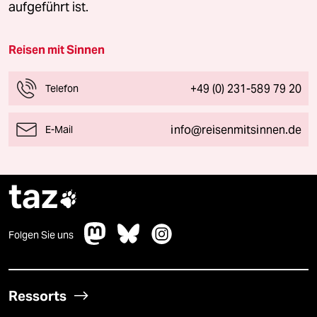
23:20 Uhr Abflug nach Frankfurt/M. mit Vietnam
aufgeführt ist.
Airlines
Reisen mit Sinnen
14. Tag
+49 (0) 231-589 79 20
Telefon
Ankunft in Frankfurt/Main gegen 6 Uhr –
individuelle Heimfahrt
info@reisenmitsinnen.de
E-Mail
taz

Folgen Sie uns
Ressorts