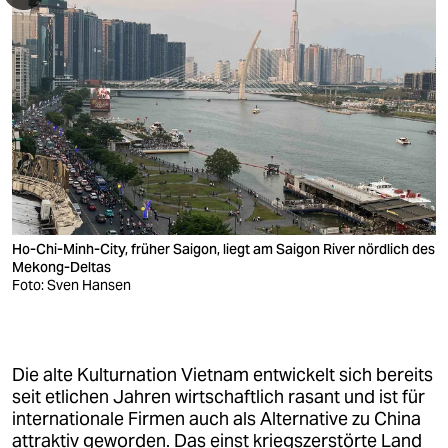
Flug mit Vietnam Airlines von Frankfurt/M nach
Ho-Chi-Minh-City, Abflug 13:05 Uhr
2. Tag
(Ho-Chi-Minh-City/ ehemals Saigon)
Ankunft in Ho Chi Minh City frühmorgens
Transfer zum Hotel im Zentrum von Ho-Chi-
Minh-City
Ho-Chi-Minh-City, früher Saigon, liegt am Saigon River nördlich des
Mekong-Deltas
nach einem Kaffee/einer Erfrischung im Hotel
Foto: Sven Hansen
ein gemütlicher Spaziergang im „kolonialen“
Zentrum des ehem. Saigons (Hauptpostamt,
Notre-Dame-Kathedrale, Opernhaus und
Rathaus)
Die alte Kulturnation Vietnam entwickelt sich bereits
ein frühes Mittagessen in einem Nudelrestaurant
seit etlichen Jahren wirtschaftlich rasant und ist für
internationale Firmen auch als Alternative zu China
Einchecken im Hotel und Zeit zum Ausruhen
attraktiv geworden. Das einst kriegszerstörte Land