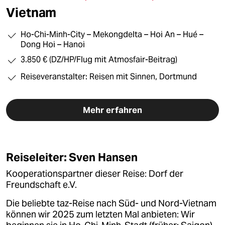
berlin
Vietnam
nord
Ho-Chi-Minh-City – Mekongdelta – Hoi An – Hué –
wahrheit
Dong Hoi – Hanoi
3.850 € (DZ/HP/Flug mit Atmosfair-Beitrag)
verlag
Reiseveranstalter: Reisen mit Sinnen, Dortmund
verlag
veranstaltungen
Mehr erfahren
shop
fragen & hilfe
Reiseleiter: Sven Hansen
unterstützen
Kooperationspartner dieser Reise: Dorf der
Freundschaft e.V.
abo
Die beliebte taz-Reise nach Süd- und Nord-Vietnam
genossenschaft
können wir 2025 zum letzten Mal anbieten: Wir