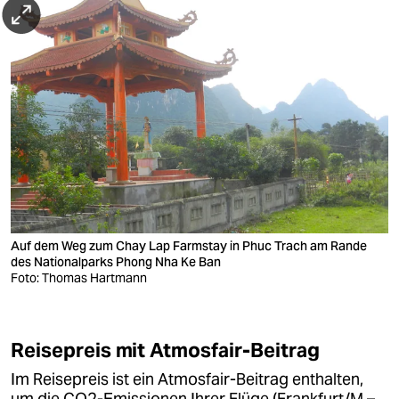
7. Tag
(Cham-Museum in Danang und Fahrt nach
Hué)
Busfahrt nach Danang und Besuch des dortigen
Cham-Museums
danach ca. dreistündige
Fahrt nach Hué
(mit
Mittagspause im Sea Food-Restaurant an einer
Lagune)
Besuch der Zitadelle von Hué
Einchecken im Hotel, gemeinsames Abendessen
Auf dem Weg zum Chay Lap Farmstay in Phuc Trach am Rande
des Nationalparks Phong Nha Ke Ban
Foto: Thomas Hartmann
8. Tag
(Entwicklungsprojekte bei Hué und Phuc
Trach)
Fahrt zum HueFo-Entwicklungsprojekt in einem
Reisepreis mit Atmosfair-Beitrag
Fischerdorf an der Tam Giang Lagune in der
Im Reisepreis ist ein Atmosfair-Beitrag enthalten,
Nähe von Hué (Umweltschutz/Einkommen