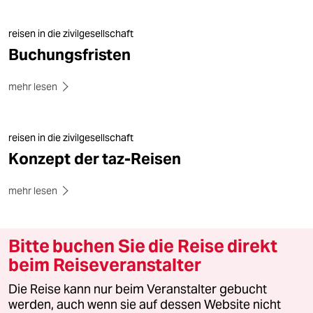
von Hanoi mit Auswertung der Reise
reisen in die zivilgesellschaft
13. Tag
(Hanoi)
Buchungsfristen
Nach dem Frühstück Check-out im Hotel
mehr lesen
(Gepäck wird im Hotel aufbewahrt)
Treffen mit Umweltorganisation und Austausch
über Vietnams Energie-, Klima- und
reisen in die zivilgesellschaft
Umweltpolitik oder mit einem Vertreter einer
Konzept der taz-Reisen
deutschen Stiftung über seine Erfahrungen der
Arbeit in Vietnam
mehr lesen
ab Mittag Freizeit: Möglichkeiten zu
Stadtbummel, Museumsbesuch, Einkauf, Besuch
des Literaturtempels
Bitte buchen Sie die Reise direkt
gemeinsames Abendessen (optional auch
beim Reiseveranstalter
individuell möglich)
Die Reise kann nur beim Veranstalter gebucht
20 Uhr: Transfer zum Flughafen
werden, auch wenn sie auf dessen Website nicht