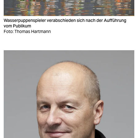
Höhlenrundgang, danach Möglichkeit zum
Mittagessen am Fluss
Besuch des Wildlife Rescue Center mit
Wasserpuppenspieler verabschieden sich nach der Aufführung
vom Publikum
Naturschutz- und Öktourismusexperte Hai
Foto: Thomas Hartmann
Nguyen Thanh und Gespräch über die
Entwicklung der Region
Rückfahrt zum Chay Lap Farmstay, Möglichkeit
zum Ausruhen oder zu kleinem Spaziergang
Gemeinsames Abendessen im Chay Lap
Farmstay
10. Tag
(Dong Hoi Community Projekt / Nachtzug
nach Hanoi)
Fahrt Richtung Dong Hoi; auf dem Weg dorthin
Besuch von Projekten der Association for
Empowerment of Persons with Diabilities
(AEPD).