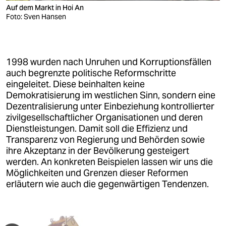
6. Tag
(Hoi An)
Auf dem Markt in Hoi An
Foto: Sven Hansen
Radtour zur Altstadt von Hoi An (UNESCO-
Weltkulturerbe), Vietnams Haupt-
Touristendestination, eine Art vietnamesisches
Museumsdorf, je nach Saison am Rande des
1998 wurden nach Unruhen und Korruptionsfällen
Overtourism
auch begrenzte politische Reformschritte
eingeleitet. Diese beinhalten keine
Stadtführung zu Fuß mit Besuch traditioneller
Demokratisierung im westlichen Sinn, sondern eine
Häuser und Pagoden sowie einem Bummel über
Dezentralisierung unter Einbeziehung kontrollierter
den Markt bis zur Japanischen Brücke - mit
zivilgesellschaftlicher Organisationen und deren
Gelegenheit zum Mittagessen
Dienstleistungen. Damit soll die Effizienz und
Besuch der Behindertenwerkstatt Reaching Out
Transparenz von Regierung und Behörden sowie
Handicrafts
ihre Akzeptanz in der Bevölkerung gesteigert
Nachmittag zur freien Verfügung: Möglichkeit zu
werden. An konkreten Beispielen lassen wir uns die
individuellem Stadtbummel, Ausruhen oder
Möglichkeiten und Grenzen dieser Reformen
Radtour zum Strand
erläutern wie auch die gegenwärtigen Tendenzen.
Kochkurs inkl. gemeinsames Abendessen