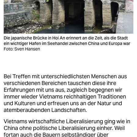
Abendessen und Austausch mit einem
zurückgekehrten Auslandsvietnamesen oder
Geschäftsmann/-frau über persönliche
Erfahrungen mit Vietnams Entwicklungen
Die japanische Brücke in Hoi An erinnert an die Zeit, als die Stadt
ein wichtiger Hafen im Seehandel zwischen China und Europa war
Foto: Sven Hansen
4. Tag
(Ho-Chi-Minh-City und Mekong-Delta/Ben
Tre)
Fahrt mit Kleinbus nach Ben Tre im Mekong-
Delta
(ca 2,5 Stunden.)
Bei Treffen mit unterschiedlichsten Menschen aus
verschiedenen Bereichen tauschen diese ihre
Bootsfahrt im Mekong-Delta durch Kanäle und
Erfahrungen mit uns aus, zugleich begegnen wir
Kokosgärten und zurück nach Ben Tre
immer wieder Vietnams reichhaltigen Traditionen
Mittagessen in Ben Tre
und Kulturen und erfreuen uns an der Natur und
atemberaubenden Landschaften.
am Nachmittag
Rückfahrt mit dem Kleinbus
nach Ho Chi Minh City
Vietnams wirtschaftliche Liberalisierung ging wie in
China ohne politische Liberalisierung einher. Weil
dort Freizeit, Abendessen individuell
fortan auch die Bauern selbständiger über