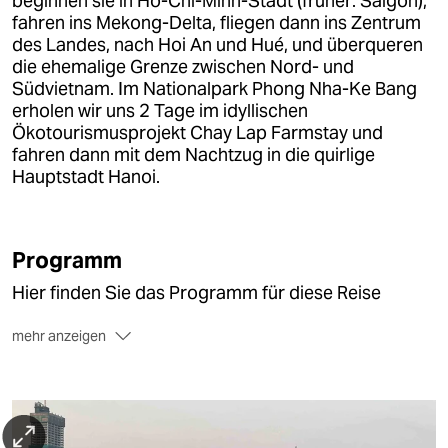
beginnen sie in Ho-Chi-Minh-Stadt (früher: Saigon),
epaper login
fahren ins Mekong-Delta, fliegen dann ins Zentrum
des Landes, nach Hoi An und Hué, und überqueren
die ehemalige Grenze zwischen Nord- und
Südvietnam. Im Nationalpark Phong Nha-Ke Bang
erholen wir uns 2 Tage im idyllischen
Ökotourismusprojekt Chay Lap Farmstay und
fahren dann mit dem Nachtzug in die quirlige
Hauptstadt Hanoi.
Programm
Hier finden Sie das Programm für diese Reise
mehr anzeigen
(Änderungen in Details möglich)
1. Tag