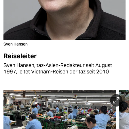
danach
Fahrt nach Dong Hoi
und Gespräch im
AEPD-Büro über Möglichkeiten und Grenzen der
Förderung von Menschen mit Behinderungen;
Mittagessen, Möglichkeit zum Spaziergang am
Strand oder in den großen Dünen
am Abend
Fahrt mit dem
Sven Hansen
„Wiedervereinigungszug“ (Nachtzug) von
Dong Hoi nach Hanoi
, dort Ankunft am
Reiseleiter
nächsten Morgen
Sven Hansen, taz-Asien-Redakteur seit August
1997, leitet Vietnam-Reisen der taz seit 2010
11. Tag
(Hanoi)
Ankunft in Hanoi morgens gegen 5 Uhr, Transfer
zum Hotel, Ausruhen, Frühstück
Fahrt in einen Vorort von Hanoi zum „Dorf der
Freundschaft“, einer Einrichtung zur
Rehabilitation von Agent-Orange-Opfern – mit
Empfang durch den Direktor, Besuch von Schule
und Klinik, Mittagessen im Dorf und danach