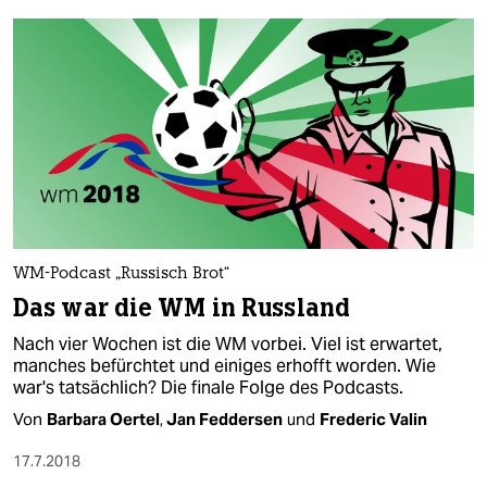
berlin
nord
wahrheit
verlag
verlag
veranstaltungen
shop
WM-Podcast „Russisch Brot“
Das war die WM in Russland
fragen & hilfe
Nach vier Wochen ist die WM vorbei. Viel ist erwartet,
unterstützen
manches befürchtet und einiges erhofft worden. Wie
war's tatsächlich? Die finale Folge des Podcasts.
abo
Von
Barbara Oertel
,
Jan Feddersen
und
Frederic Valin
genossenschaft
17.7.2018