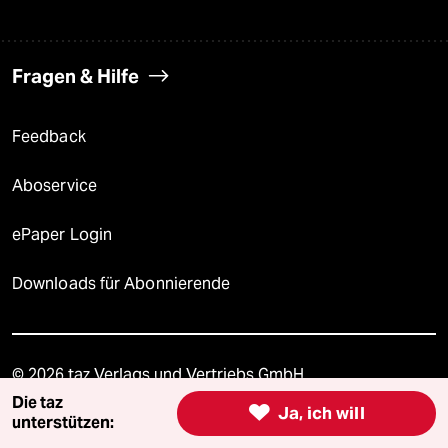
Fragen & Hilfe
Feedback
Aboservice
ePaper Login
Downloads für Abonnierende
© 2026 taz Verlags und Vertriebs GmbH
Alle Rechte vorbehalten. Bei rechtlichen Fragen oder für Genehmigungen
Die taz
wenden Sie sich bitte an
lizenzen@taz.de

Ja, ich will
unterstützen: