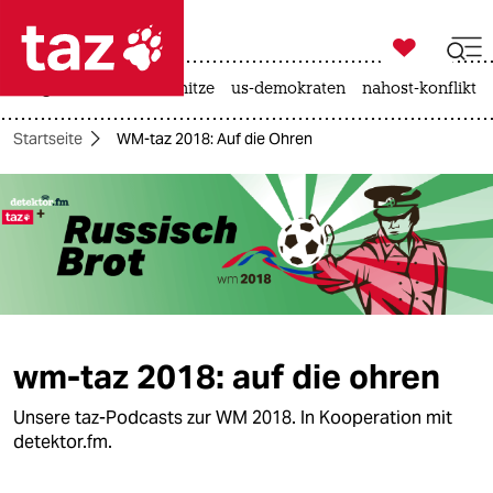

taz zahl ich
krieg in der ukraine
hitze
us-demokraten
nahost-konflikt

taz zahl ich
Startseite
WM-taz 2018: Auf die Ohren
taz zahl ich
themen
politik
öko
gesellschaft
wm-taz 2018: auf die ohren
kultur
Unsere taz-Podcasts zur WM 2018. In Kooperation mit
detektor.fm.
sport