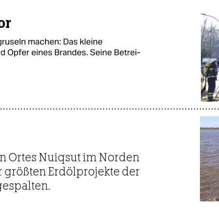
or
n gruseln machen: Das kleine
d Opfer eines Brandes. Seine Be­trei­
en Ortes Nuiqsut im Norden
r größten Erdölprojekte der
gespalten.