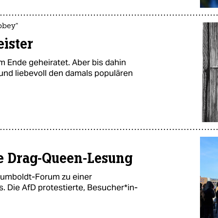
bbey“
eister
m Ende geheiratet. Aber bis dahin
 und liebevoll den damals populären
ie Drag-Queen-Lesung
Humboldt-Forum zu einer
Die AfD protestierte, Be­su­che­r*in­