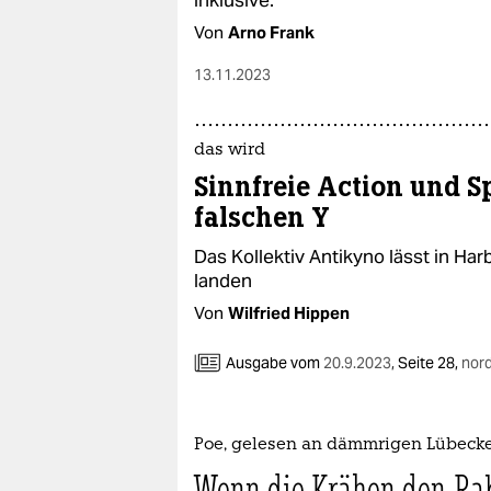
inklusive.
Von
Arno Frank
13.11.2023
das wird
Sinnfreie Action und S
falschen Y
Das Kollektiv Antikyno lässt in Ha
landen
Von
Wilfried Hippen
Ausgabe vom
20.9.2023
,
Seite 28,
nord
Poe, gelesen an dämmrigen Lübecke
Wenn die Krähen den Ra