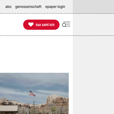
abo
genossenschaft
epaper login

taz zahl ich
taz zahl ich