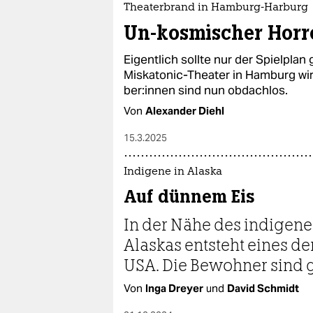
Theaterbrand in Hamburg-Harburg
Un-kosmischer Horr
Eigentlich sollte nur der Spielpla
Miskatonic-Theater in Hamburg wir
be­r:in­nen sind nun obdachlos.
Von
Alexander Diehl
15.3.2025
Indigene in Alaska
Auf dünnem Eis
In der Nähe des indigen
Alaskas entsteht eines de
USA. Die Bewohner sind 
Von
Inga Dreyer
und
David Schmidt