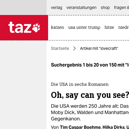
hautnavigation anspringen
hauptinhalt anspringen
footer anspringen
verlag
veranstaltungen
shop
fragen &
katzen
usa unter trump
hitze
nied

taz zahl ich
taz zahl ich
Startseite
Artikel mit "lovecraft"
themen
politik
Suchergebnis 1 bis 20 von 150 mit "
öko
Die USA in sechs Romanen
gesellschaft
Oh, say can you see
kultur
Die USA werden 250 Jahre alt: Das 
Moby Dick, Walden und Manhattaner
sport
Gegenkanon.
Von
Tim Caspar Boehme
,
Hilka Dirks
,
U