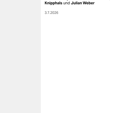
berlin
Knipphals
und
Julian Weber
nord
3.7.2026
wahrheit
verlag
verlag
veranstaltungen
shop
fragen & hilfe
unterstützen
abo
genossenschaft