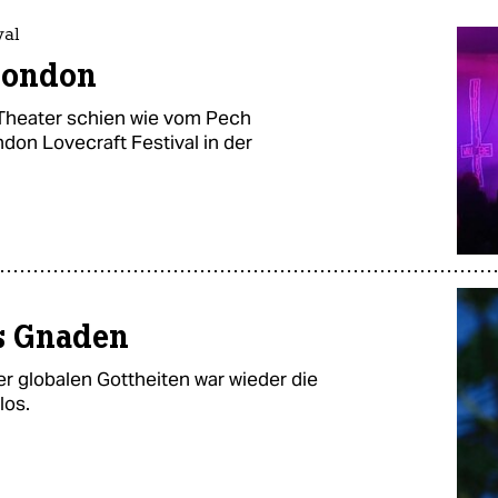
val
 London
Theater schien wie vom Pech
ndon Lovecraft Festival in der
s Gnaden
er globalen Gottheiten war wieder die
los.