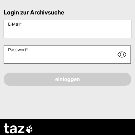
Login zur Archivsuche
E-Mail
*
Passwort
*
Bitte füllen Sie alle Pflichtfelder (*) aus, um fortfahren zu können.
taz
