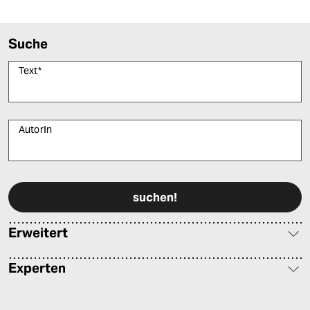
Suche
Text
*
AutorIn
Bitte füllen Sie alle Pflichtfelder (*) aus, um fortfahren zu können.
Erweitert
Experten