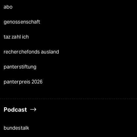
abo
genossenschaft
taz zahl ich
recherchefonds ausland
panterstiftung
panterpreis 2026
Podcast
bundestalk