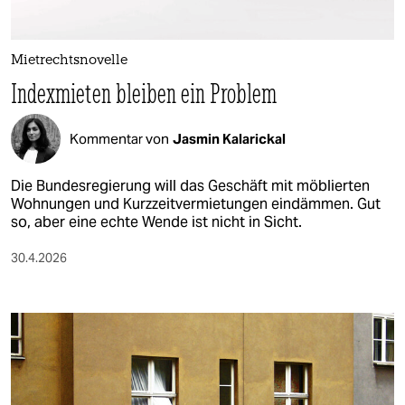
berlin
nord
Mietrechtsnovelle
wahrheit
Indexmieten bleiben ein Problem
verlag
Kommentar von
Jasmin Kalarickal
verlag
Die Bundesregierung will das Geschäft mit möblierten
veranstaltungen
Wohnungen und Kurzzeitvermietungen eindämmen. Gut
so, aber eine echte Wende ist nicht in Sicht.
shop
30.4.2026
fragen & hilfe
unterstützen
abo
genossenschaft