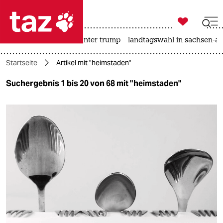

taz zahl ich
nahost-konflikt
usa unter trump
landtagswahl in sachsen-an

taz zahl ich
Startseite
Artikel mit "heimstaden"
taz zahl ich
Suchergebnis 1 bis 20 von 68 mit "heimstaden"
themen
politik
öko
gesellschaft
kultur
sport