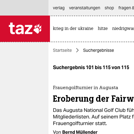
hautnavigation anspringen
hauptinhalt anspringen
footer anspringen
verlag
veranstaltungen
shop
fragen &
krieg in der ukraine
hitze
niedrigwa

taz zahl ich
taz zahl ich
Startseite
Suchergebnisse
themen
politik
Suchergebnis 101 bis 115 von 115
öko
Frauengolfturnier in Augusta
gesellschaft
Eroberung der Fair
kultur
Das Augusta National Golf Club füh
Mitglieder­listen. Auf seinem Platz 
sport
Frauengolfturnier statt.
Von
Bernd Müllender