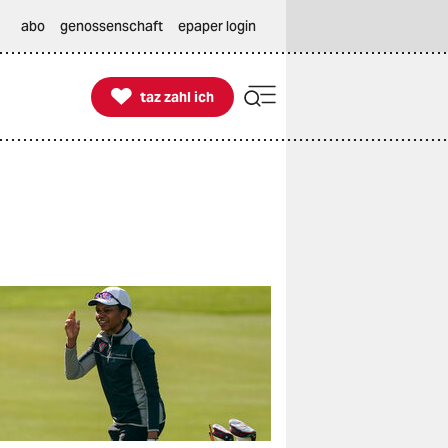
abo
genossenschaft
epaper login

taz zahl ich
taz zahl ich