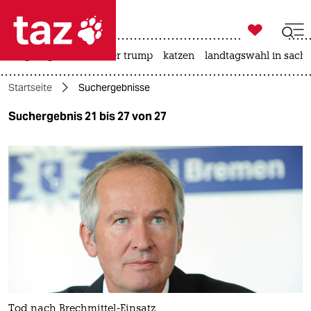

taz zahl ich
bergsteigen
usa unter trump
katzen
landtagswahl in sachs

taz zahl ich
Startseite
Suchergebnisse
taz zahl ich
Suchergebnis 21 bis 27 von 27
themen
politik
öko
gesellschaft
kultur
sport
Tod nach Brechmittel-Einsatz