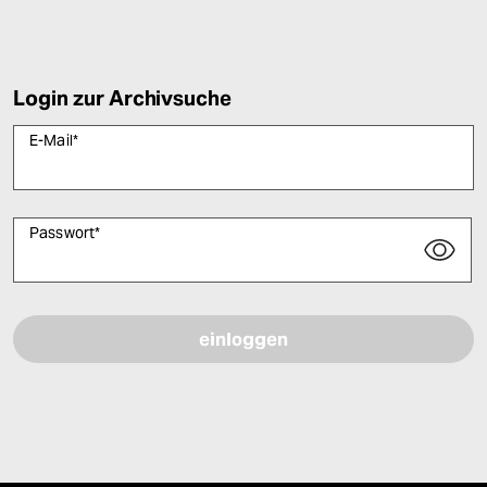
Login zur Archivsuche
E-Mail
*
Passwort
*
Bitte füllen Sie alle Pflichtfelder (*) aus, um fortfahren zu können.