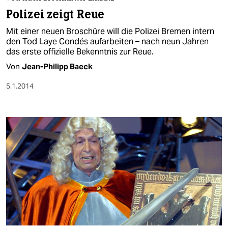
berlin
Polizei zeigt Reue
nord
Mit einer neuen Broschüre will die Polizei Bremen intern
den Tod Laye Condés aufarbeiten – nach neun Jahren
wahrheit
das erste offizielle Bekenntnis zur Reue.
Von
Jean-Philipp Baeck
verlag
5.1.2014
verlag
veranstaltungen
shop
fragen & hilfe
unterstützen
abo
genossenschaft