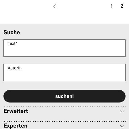
1
2
Suche
Text
*
AutorIn
Bitte füllen Sie alle Pflichtfelder (*) aus, um fortfahren zu können.
Erweitert
Experten