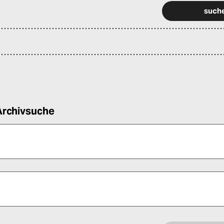
Archivsuche
 alle Pflichtfelder (*) aus, um fortfahren zu können.