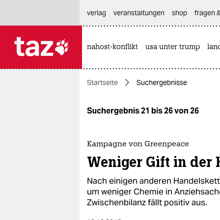
hautnavigation anspringen
hauptinhalt anspringen
footer anspringen
verlag
veranstaltungen
shop
fragen &
nahost-konflikt
usa unter trump
lan

taz zahl ich
taz zahl ich
Startseite
Suchergebnisse
themen
politik
Suchergebnis 21 bis 26 von 26
öko
Kampagne von Greenpeace
gesellschaft
Weniger Gift in der
kultur
Nach einigen anderen Handelskett
um weniger Chemie in Anziehsach
sport
Zwischenbilanz fällt positiv aus.