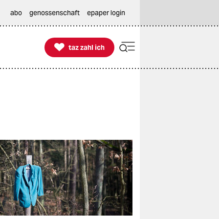
abo
genossenschaft
epaper login

taz zahl ich
taz zahl ich