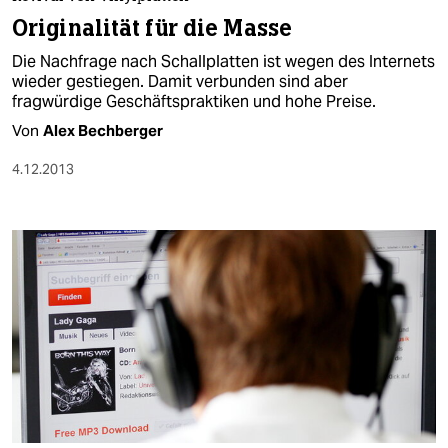
berlin
Originalität für die Masse
nord
Die Nachfrage nach Schallplatten ist wegen des Internets
wieder gestiegen. Damit verbunden sind aber
wahrheit
fragwürdige Geschäftspraktiken und hohe Preise.
Von
Alex Bechberger
verlag
4.12.2013
verlag
veranstaltungen
shop
fragen & hilfe
unterstützen
abo
genossenschaft