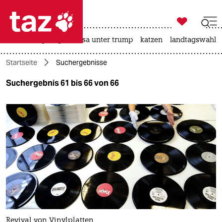

taz zahl ich
hitze
bergsteigen
usa unter trump
katzen
landtagswahl i

taz zahl ich
Startseite
Suchergebnisse
taz zahl ich
Suchergebnis 61 bis 66 von 66
themen
politik
öko
gesellschaft
kultur
sport
Revival von Vinylplatten