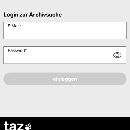
Login zur Archivsuche
E-Mail
*
Passwort
*
Bitte füllen Sie alle Pflichtfelder (*) aus, um fortfahren zu können.
taz
