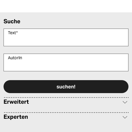
Suche
Text
*
AutorIn
Bitte füllen Sie alle Pflichtfelder (*) aus, um fortfahren zu können.
Erweitert
Experten