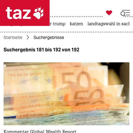

taz zahl ich
bergsteigen
usa unter trump
katzen
landtagswahl in sachs

taz zahl ich
Startseite
Suchergebnisse
taz zahl ich
Suchergebnis 181 bis 192 von 192
themen
politik
öko
gesellschaft
kultur
sport
Kommentar Global Wealth Report