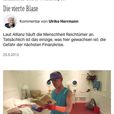
berlin
Die vierte Blase
nord
Kommentar von
Ulrike Herrmann
wahrheit
verlag
Laut Allianz häuft die Menschheit Reichtümer an.
Tatsächlich ist das einzige, was hier gewachsen ist: die
Gefahr der nächsten Finanzkrise.
verlag
veranstaltungen
25.9.2013
shop
fragen & hilfe
unterstützen
abo
genossenschaft