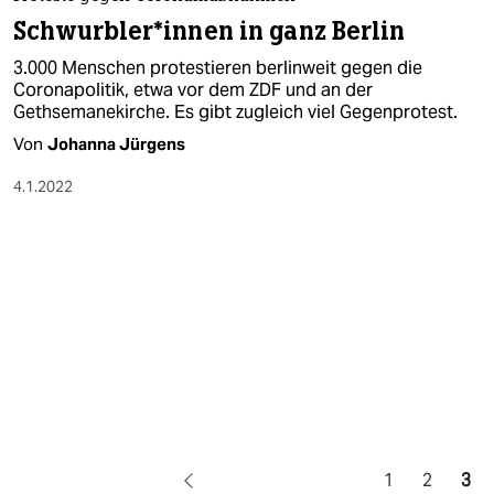
berlin
Schwur­b­le­r*in­nen in ganz Berlin
nord
3.000 Menschen protestieren berlinweit gegen die
Coronapolitik, etwa vor dem ZDF und an der
wahrheit
Gethsemanekirche. Es gibt zugleich viel Gegenprotest.
Von
Johanna Jürgens
verlag
4.1.2022
verlag
veranstaltungen
shop
fragen & hilfe
unterstützen
abo
genossenschaft
1
2
3