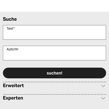
epaper login
Suche
Text
*
AutorIn
Bitte füllen Sie alle Pflichtfelder (*) aus, um fortfahren zu können.
Erweitert
Experten