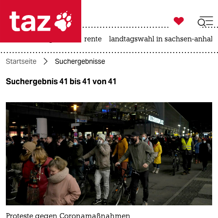

taz zahl ich
hitze
niedrigwasser
rente
landtagswahl in sachsen-anhalt

taz zahl ich
Startseite
Suchergebnisse
taz zahl ich
Suchergebnis 41 bis 41 von 41
themen
politik
öko
gesellschaft
kultur
sport
Proteste gegen Coronamaßnahmen