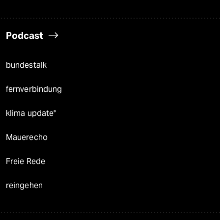
Podcast
bundestalk
fernverbindung
klima update°
Mauerecho
Freie Rede
reingehen