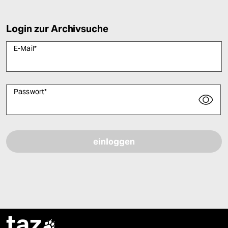
Login zur Archivsuche
E-Mail
*
Passwort
*
Bitte füllen Sie alle Pflichtfelder (*) aus, um fortfahren zu können.
taz
