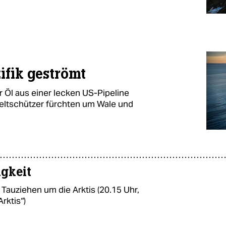
zifik geströmt
r Öl aus einer lecken US-Pipeline
eltschützer fürchten um Wale und
igkeit
Tauziehen um die Arktis (20.15 Uhr,
rktis“)