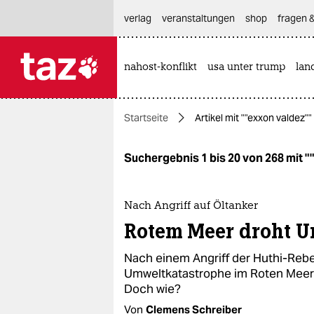
hautnavigation anspringen
hauptinhalt anspringen
footer anspringen
verlag
veranstaltungen
shop
fragen &
nahost-konflikt
usa unter trump
lan

taz zahl ich
taz zahl ich
Startseite
Artikel mit ""exxon valdez""
themen
politik
Suchergebnis 1 bis 20 von 268 mit "
öko
Nach Angriff auf Öltanker
gesellschaft
Rotem Meer droht U
kultur
Nach einem Angriff der Huthi-Rebel
Umweltkatastrophe im Roten Meer
sport
Doch wie?
Von
Clemens Schreiber