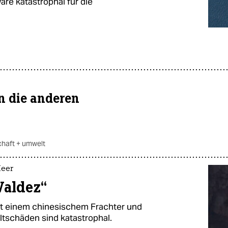
äre katastrophal für die
n die anderen
chaft + umwelt
Meer
Valdez“
 mit einem chinesischem Frachter und
tschäden sind katastrophal.