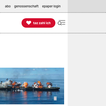
abo
genossenschaft
epaper login

taz zahl ich
taz zahl ich