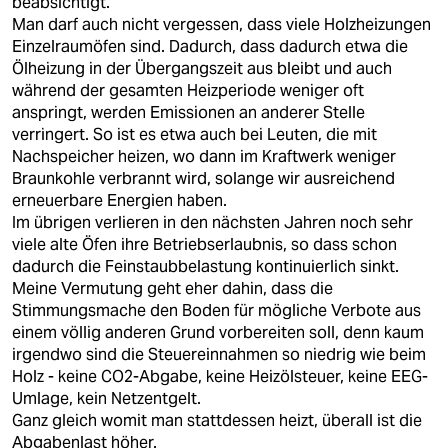
beabsichtigt.
Man darf auch nicht vergessen, dass viele Holzheizungen
Einzelraumöfen sind. Dadurch, dass dadurch etwa die
Ölheizung in der Übergangszeit aus bleibt und auch
während der gesamten Heizperiode weniger oft
anspringt, werden Emissionen an anderer Stelle
verringert. So ist es etwa auch bei Leuten, die mit
Nachspeicher heizen, wo dann im Kraftwerk weniger
Braunkohle verbrannt wird, solange wir ausreichend
erneuerbare Energien haben.
Im übrigen verlieren in den nächsten Jahren noch sehr
viele alte Öfen ihre Betriebserlaubnis, so dass schon
dadurch die Feinstaubbelastung kontinuierlich sinkt.
Meine Vermutung geht eher dahin, dass die
Stimmungsmache den Boden für mögliche Verbote aus
einem völlig anderen Grund vorbereiten soll, denn kaum
irgendwo sind die Steuereinnahmen so niedrig wie beim
Holz - keine CO2-Abgabe, keine Heizölsteuer, keine EEG-
Umlage, kein Netzentgelt.
Ganz gleich womit man stattdessen heizt, überall ist die
Abgabenlast höher.