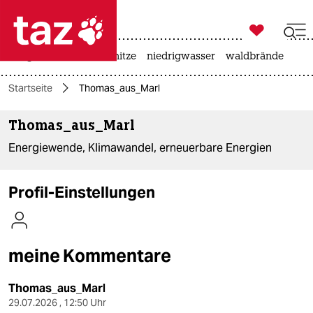

taz zahl ich
krieg in der ukraine
hitze
niedrigwasser
waldbrände

taz zahl ich
Startseite
Thomas_aus_Marl
taz zahl ich
Thomas_aus_Marl
themen
Energiewende, Klimawandel, erneuerbare Energien
politik
öko
Profil-Einstellungen
gesellschaft
kultur
meine Kommentare
sport
Thomas_aus_Marl
29.07.2026 , 12:50 Uhr