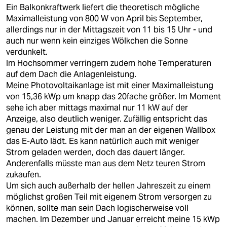
berlin
Ein Balkonkraftwerk liefert die theoretisch mögliche
Maximalleistung von 800 W von April bis September,
nord
allerdings nur in der Mittagszeit von 11 bis 15 Uhr - und
auch nur wenn kein einziges Wölkchen die Sonne
wahrheit
verdunkelt.
Im Hochsommer verringern zudem hohe Temperaturen
verlag
auf dem Dach die Anlagenleistung.
Meine Photovoltaikanlage ist mit einer Maximalleistung
verlag
von 15,36 kWp um knapp das 20fache größer. Im Moment
sehe ich aber mittags maximal nur 11 kW auf der
veranstaltungen
Anzeige, also deutlich weniger. Zufällig entspricht das
shop
genau der Leistung mit der man an der eigenen Wallbox
das E-Auto lädt. Es kann natürlich auch mit weniger
fragen & hilfe
Strom geladen werden, doch das dauert länger.
Anderenfalls müsste man aus dem Netz teuren Strom
unterstützen
zukaufen.
Um sich auch außerhalb der hellen Jahreszeit zu einem
abo
möglichst großen Teil mit eigenem Strom versorgen zu
können, sollte man sein Dach logischerweise voll
genossenschaft
machen. Im Dezember und Januar erreicht meine 15 kWp