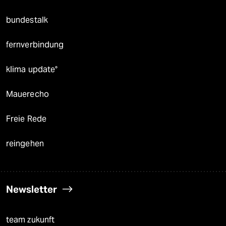
bundestalk
fernverbindung
klima update°
Mauerecho
Freie Rede
reingehen
Newsletter
team zukunft