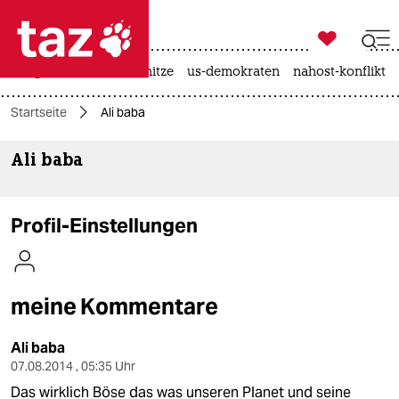

taz zahl ich
krieg in der ukraine
hitze
us-demokraten
nahost-konflikt

taz zahl ich
Startseite
Ali baba
taz zahl ich
Ali baba
themen
politik
Profil-Einstellungen
öko
gesellschaft
meine Kommentare
kultur
Ali baba
sport
07.08.2014 , 05:35 Uhr
Das wirklich Böse das was unseren Planet und seine