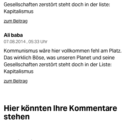
berlin
Gesellschaften zerstört steht doch in der liste:
Kapitalismus
nord
zum Beitrag
wahrheit
Ali baba
verlag
07.08.2014 , 05:33 Uhr
Kommunismus wäre hier vollkommen fehl am Platz.
verlag
Das wirklich Böse, was unseren Planet und seine
Gesellschaften zerstört steht doch in der Liste:
veranstaltungen
Kapitalismus
shop
zum Beitrag
fragen & hilfe
unterstützen
Hier könnten Ihre Kommentare
stehen
abo
genossenschaft