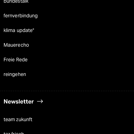
bundestalk
fernverbindung
klima update°
Mauerecho
Freie Rede
reingehen
Newsletter
team zukunft