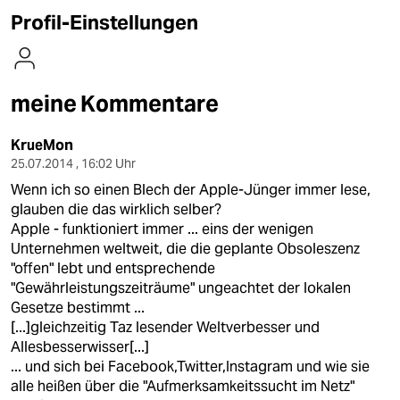
berlin
Profil-Einstellungen
nord
wahrheit
meine Kommentare
verlag
KrueMon
verlag
25.07.2014 , 16:02 Uhr
Wenn ich so einen Blech der Apple-Jünger immer lese,
veranstaltungen
glauben die das wirklich selber?
shop
Apple - funktioniert immer ... eins der wenigen
Unternehmen weltweit, die die geplante Obsoleszenz
fragen & hilfe
"offen" lebt und entsprechende
"Gewährleistungszeiträume" ungeachtet der lokalen
unterstützen
Gesetze bestimmt ...
[...]gleichzeitig Taz lesender Weltverbesser und
abo
Allesbesserwisser[...]
... und sich bei Facebook,Twitter,Instagram und wie sie
genossenschaft
alle heißen über die "Aufmerksamkeitssucht im Netz"