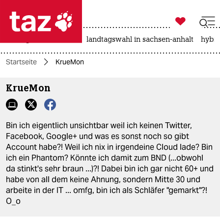

taz zahl ich
niedrigwasser
rente
landtagswahl in sachsen-anhalt
hybri

taz zahl ich
Startseite
KrueMon
taz zahl ich
KrueMon
themen
politik
Bin ich eigentlich unsichtbar weil ich keinen Twitter,
öko
Facebook, Google+ und was es sonst noch so gibt
Account habe?! Weil ich nix in irgendeine Cloud lade? Bin
gesellschaft
ich ein Phantom? Könnte ich damit zum BND (...obwohl
da stinkt's sehr braun ...)?! Dabei bin ich gar nicht 60+ und
kultur
habe von all dem keine Ahnung, sondern Mitte 30 und
arbeite in der IT ... omfg, bin ich als Schläfer "gemarkt"?!
sport
O_o