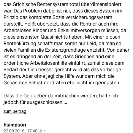
berlin
das Grichische Rentensystem total überdimensioniert
war. Das Problem dabei ist nur, dass dieses System im
nord
Prinzip das komplette Sozialversicherungssystem
darstellt. Heißt übersetzt, dass die Rentner auch ihre
wahrheit
Arbeitslosen Kinder und Enkel mitversorgen müssen, da
diese ansonsten Quasi nichts haben. Mit einer blosen
verlag
Rentenkürzung schafft man somit nur Leid, da man so
vielen Familien die Existenzgrundlage entzieht. Von daher
verlag
ist es dringend an der Zeit, dass Griechenland eine
ordentliche Arbeitslosenhilfe einführt, zumal diese dem
veranstaltungen
Bedarf deutlich besser gerecht wird als das vorherige
shop
System. Aber ohne jegliche Hilfe wundern mich die
Genannten Selbstmordraten etc. nicht im geringsten.
fragen & hilfe
Dass die Geldgeber da mitmachen würden, halte ich
unterstützen
jedoch für ausgeschlossen....
abo
zum Beitrag
genossenschaft
hsimpson
22.08.2016 , 17:48 Uhr