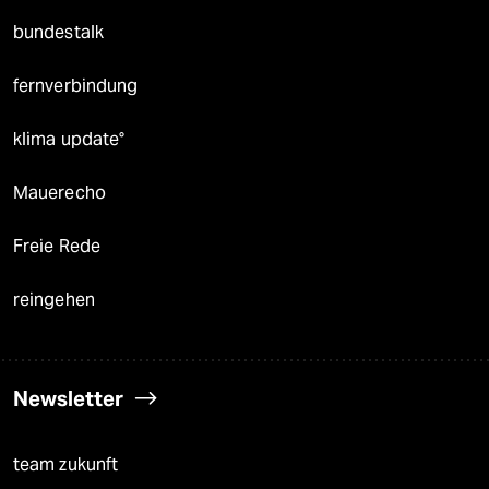
bundestalk
fernverbindung
klima update°
Mauerecho
Freie Rede
reingehen
Newsletter
team zukunft