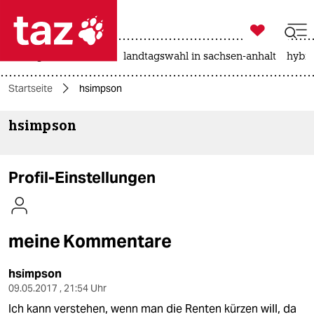

taz zahl ich
niedrigwasser
rente
landtagswahl in sachsen-anhalt
hybri

taz zahl ich
Startseite
hsimpson
taz zahl ich
hsimpson
themen
politik
Profil-Einstellungen
öko
gesellschaft
meine Kommentare
kultur
hsimpson
sport
09.05.2017 , 21:54 Uhr
Ich kann verstehen, wenn man die Renten kürzen will, da