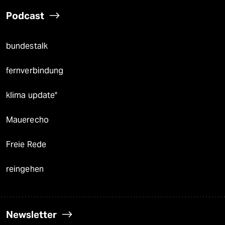
Podcast
bundestalk
fernverbindung
klima update°
Mauerecho
Freie Rede
reingehen
Newsletter