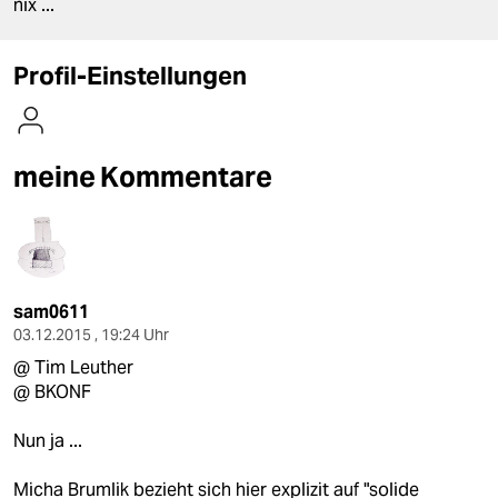
berlin
nix ...
nord
Profil-Einstellungen
wahrheit
verlag
meine Kommentare
verlag
veranstaltungen
shop
sam0611
fragen & hilfe
03.12.2015 , 19:24 Uhr
@ Tim Leuther
unterstützen
@ BKONF
abo
Nun ja ...
genossenschaft
Micha Brumlik bezieht sich hier explizit auf "solide