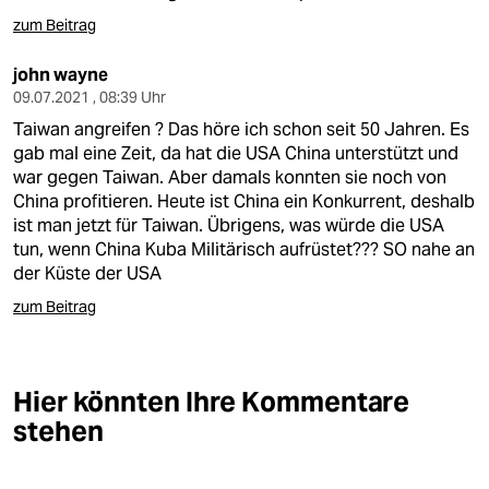
berlin
zum Beitrag
nord
john wayne
wahrheit
09.07.2021 , 08:39 Uhr
Taiwan angreifen ? Das höre ich schon seit 50 Jahren. Es
verlag
gab mal eine Zeit, da hat die USA China unterstützt und
war gegen Taiwan. Aber damals konnten sie noch von
verlag
China profitieren. Heute ist China ein Konkurrent, deshalb
ist man jetzt für Taiwan. Übrigens, was würde die USA
veranstaltungen
tun, wenn China Kuba Militärisch aufrüstet??? SO nahe an
der Küste der USA
shop
zum Beitrag
fragen & hilfe
unterstützen
Hier könnten Ihre Kommentare
abo
stehen
genossenschaft