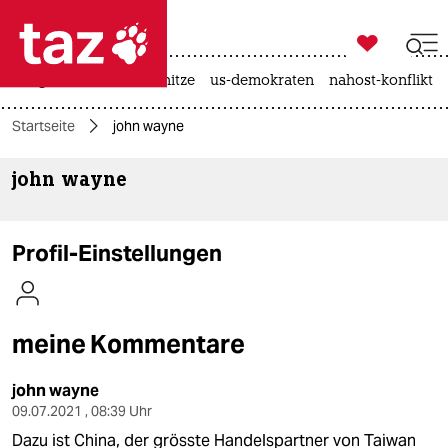

taz zahl ich
krieg in der ukraine
hitze
us-demokraten
nahost-konflikt

taz zahl ich
Startseite
john wayne
taz zahl ich
john wayne
themen
politik
Profil-Einstellungen
öko
gesellschaft
meine Kommentare
kultur
john wayne
sport
09.07.2021 , 08:39 Uhr
Dazu ist China, der grösste Handelspartner von Taiwan