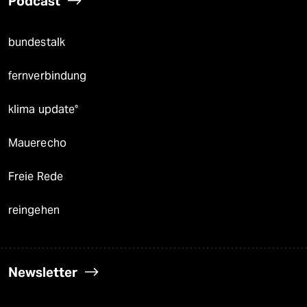
Podcast
bundestalk
fernverbindung
klima update°
Mauerecho
Freie Rede
reingehen
Newsletter