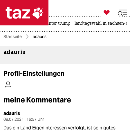

taz zahl ich
nahost-konflikt
usa unter trump
landtagswahl in sachsen-an

taz zahl ich
Startseite
adauris
taz zahl ich
adauris
themen
politik
Profil-Einstellungen
öko
gesellschaft
meine Kommentare
kultur
adauris
sport
08.07.2021 , 16:57 Uhr
Das ein Land Eigeninteressen verfolgt, ist sein gutes