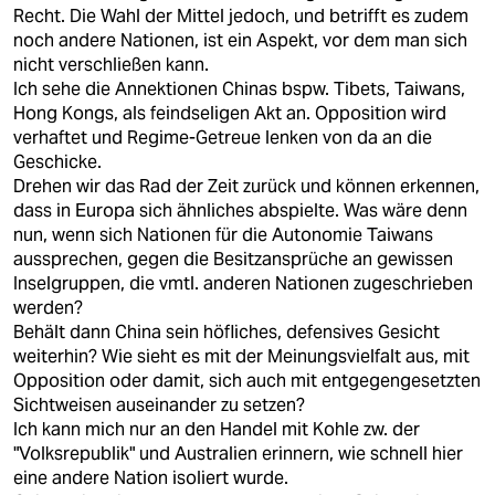
berlin
Recht. Die Wahl der Mittel jedoch, und betrifft es zudem
noch andere Nationen, ist ein Aspekt, vor dem man sich
nord
nicht verschließen kann.
Ich sehe die Annektionen Chinas bspw. Tibets, Taiwans,
wahrheit
Hong Kongs, als feindseligen Akt an. Opposition wird
verhaftet und Regime-Getreue lenken von da an die
verlag
Geschicke.
Drehen wir das Rad der Zeit zurück und können erkennen,
verlag
dass in Europa sich ähnliches abspielte. Was wäre denn
nun, wenn sich Nationen für die Autonomie Taiwans
veranstaltungen
aussprechen, gegen die Besitzansprüche an gewissen
shop
Inselgruppen, die vmtl. anderen Nationen zugeschrieben
werden?
fragen & hilfe
Behält dann China sein höfliches, defensives Gesicht
weiterhin? Wie sieht es mit der Meinungsvielfalt aus, mit
unterstützen
Opposition oder damit, sich auch mit entgegengesetzten
Sichtweisen auseinander zu setzen?
abo
Ich kann mich nur an den Handel mit Kohle zw. der
"Volksrepublik" und Australien erinnern, wie schnell hier
genossenschaft
eine andere Nation isoliert wurde.