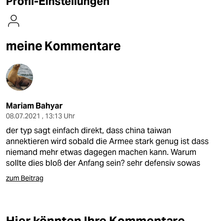
Profil-Einstellungen
berlin
nord
meine Kommentare
wahrheit
verlag
verlag
Mariam Bahyar
veranstaltungen
08.07.2021 , 13:13 Uhr
shop
der typ sagt einfach direkt, dass china taiwan
annektieren wird sobald die Armee stark genug ist dass
fragen & hilfe
niemand mehr etwas dagegen machen kann. Warum
sollte dies bloß der Anfang sein? sehr defensiv sowas
unterstützen
zum Beitrag
abo
genossenschaft