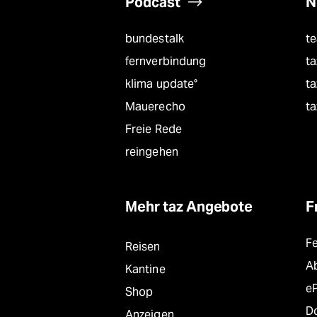
Podcast
N
bundestalk
t
fernverbindung
ta
klima update°
ta
Mauerecho
ta
Freie Rede
reingehen
Mehr taz Angebote
F
F
Reisen
A
Kantine
e
Shop
D
Anzeigen