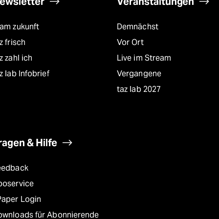
ewsletter
Veranstaltungen
eam zukunft
Demnächst
z frisch
Vor Ort
z zahl ich
Live im Stream
z lab Infobrief
Vergangene
taz lab 2027
ragen & Hilfe
eedback
boservice
Paper Login
ownloads für Abonnierende