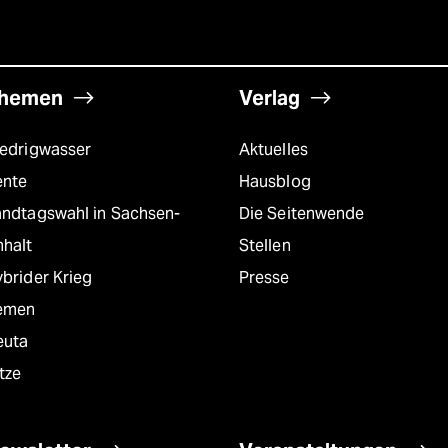
hemen
Verlag
iedrigwasser
Aktuelles
ente
Hausblog
andtagswahl in Sachsen-
Die Seitenwende
nhalt
Stellen
brider Krieg
Presse
emen
euta
tze