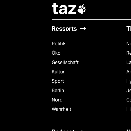
taz

Ressorts
T
Politik
N
Öko
R
Gesellschaft
L
Kultur
A
Sport
Hy
Berlin
J
Nord
C
Wahrheit
Hi