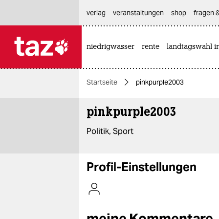
hautnavigation anspringen
hauptinhalt anspringen
footer anspringen
verlag
veranstaltungen
shop
fragen &
niedrigwasser
rente
landtagswahl i

taz zahl ich
taz zahl ich
Startseite
pinkpurple2003
themen
pinkpurple2003
politik
Politik, Sport
öko
gesellschaft
Profil-Einstellungen
kultur
sport
meine Kommentare