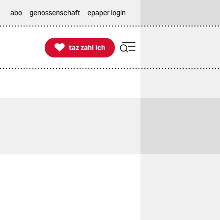
abo
genossenschaft
epaper login

taz zahl ich
taz zahl ich