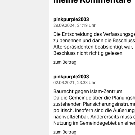
berlin
nord
pinkpurple2003
29.09.2024 , 21:19 Uhr
wahrheit
Die Entscheidung des Verfassungsgeri
verlag
zu benennen und dann die Beschlussf
Alterspräsidenten beabsichtigt war,
verlag
Beschluss nicht richtig gelesen.
zum Beitrag
veranstaltungen
shop
pinkpurple2003
02.06.2021 , 23:33 Uhr
fragen & hilfe
Baurecht gegen Islam-Zentrum
Da die Gemeinde über die Planungshoh
unterstützen
zustehenden Plansicherungsinstrume
politisch. Insofern sind die Äußerun
abo
nachvollziehbar. Andererseits muss 
Nutzung im Gemeindegebiet an einem
genossenschaft
zum Beitrag