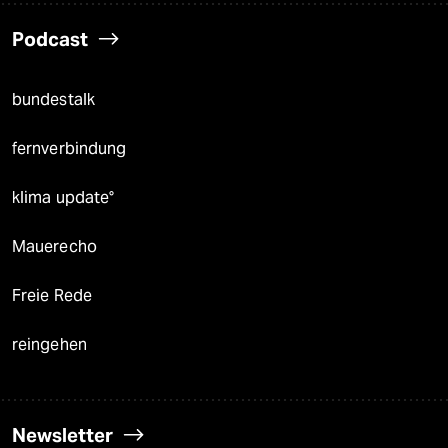
Podcast
bundestalk
fernverbindung
klima update°
Mauerecho
Freie Rede
reingehen
Newsletter