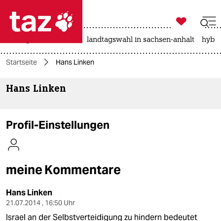

taz zahl ich
niedrigwasser
rente
landtagswahl in sachsen-anhalt
hybri

taz zahl ich
Startseite
Hans Linken
taz zahl ich
Hans Linken
themen
politik
Profil-Einstellungen
öko
gesellschaft
meine Kommentare
kultur
Hans Linken
sport
21.07.2014 , 16:50 Uhr
Israel an der Selbstverteidigung zu hindern bedeutet