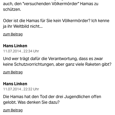
berlin
auch, den "versuchenden Völkermörder" Hamas zu
schützen.
nord
Oder ist die Hamas für Sie kein Völkermörder? Ich kenne
wahrheit
ja ihr Weltbild nicht...
verlag
zum Beitrag
verlag
Hans Linken
11.07.2014 , 22:34 Uhr
veranstaltungen
Und wer trägt dafür die Verantwortung, dass es zwar
keine Schutzvorrichtungen, aber ganz viele Raketen gibt?
shop
zum Beitrag
fragen & hilfe
Hans Linken
unterstützen
11.07.2014 , 22:32 Uhr
abo
Die Hamas hat den Tod der drei Jugendlichen offen
gelobt. Was denken Sie dazu?
genossenschaft
zum Beitrag