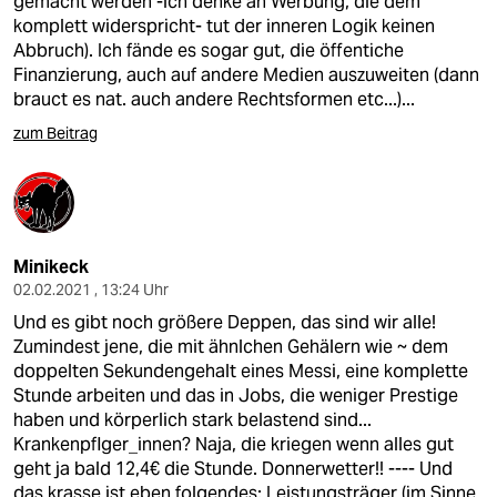
gemacht werden -ich denke an Werbung, die dem
komplett widerspricht- tut der inneren Logik keinen
Abbruch). Ich fände es sogar gut, die öffentiche
Finanzierung, auch auf andere Medien auszuweiten (dann
brauct es nat. auch andere Rechtsformen etc...)...
zum Beitrag
Minikeck
02.02.2021 , 13:24 Uhr
Und es gibt noch größere Deppen, das sind wir alle!
Zumindest jene, die mit ähnlchen Gehälern wie ~ dem
doppelten Sekundengehalt eines Messi, eine komplette
Stunde arbeiten und das in Jobs, die weniger Prestige
haben und körperlich stark belastend sind...
Krankenpflger_innen? Naja, die kriegen wenn alles gut
geht ja bald 12,4€ die Stunde. Donnerwetter!! ---- Und
das krasse ist eben folgendes: Leistungsträger (im Sinne