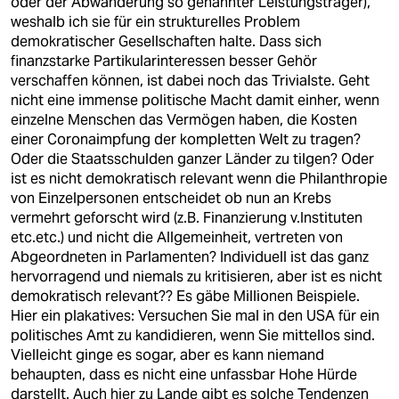
oder der Abwanderung so genannter Leistungsträger),
weshalb ich sie für ein strukturelles Problem
demokratischer Gesellschaften halte. Dass sich
finanzstarke Partikularinteressen besser Gehör
verschaffen können, ist dabei noch das Trivialste. Geht
nicht eine immense politische Macht damit einher, wenn
einzelne Menschen das Vermögen haben, die Kosten
einer Coronaimpfung der kompletten Welt zu tragen?
Oder die Staatsschulden ganzer Länder zu tilgen? Oder
ist es nicht demokratisch relevant wenn die Philanthropie
von Einzelpersonen entscheidet ob nun an Krebs
vermehrt geforscht wird (z.B. Finanzierung v.Instituten
etc.etc.) und nicht die Allgemeinheit, vertreten von
Abgeordneten in Parlamenten? Individuell ist das ganz
hervorragend und niemals zu kritisieren, aber ist es nicht
demokratisch relevant?? Es gäbe Millionen Beispiele.
Hier ein plakatives: Versuchen Sie mal in den USA für ein
politisches Amt zu kandidieren, wenn Sie mittellos sind.
Vielleicht ginge es sogar, aber es kann niemand
behaupten, dass es nicht eine unfassbar Hohe Hürde
darstellt. Auch hier zu Lande gibt es solche Tendenzen