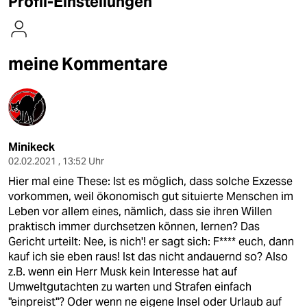
Profil-Einstellungen
berlin
nord
meine Kommentare
wahrheit
verlag
verlag
Minikeck
veranstaltungen
02.02.2021 , 13:52 Uhr
shop
Hier mal eine These: Ist es möglich, dass solche Exzesse
vorkommen, weil ökonomisch gut situierte Menschen im
fragen & hilfe
Leben vor allem eines, nämlich, dass sie ihren Willen
praktisch immer durchsetzen können, lernen? Das
unterstützen
Gericht urteilt: Nee, is nich'! er sagt sich: F**** euch, dann
abo
kauf ich sie eben raus! Ist das nicht andauernd so? Also
z.B. wenn ein Herr Musk kein Interesse hat auf
genossenschaft
Umweltgutachten zu warten und Strafen einfach
"einpreist"? Oder wenn ne eigene Insel oder Urlaub auf