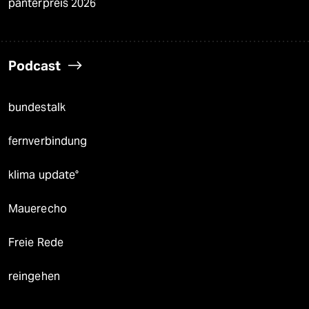
panterpreis 2026
Podcast
bundestalk
fernverbindung
klima update°
Mauerecho
Freie Rede
reingehen