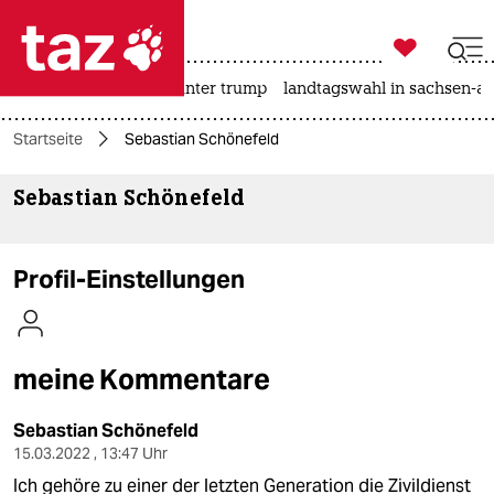

taz zahl ich
nahost-konflikt
usa unter trump
landtagswahl in sachsen-an

taz zahl ich
Startseite
Sebastian Schönefeld
taz zahl ich
Sebastian Schönefeld
themen
politik
Profil-Einstellungen
öko
gesellschaft
meine Kommentare
kultur
Sebastian Schönefeld
sport
15.03.2022 , 13:47 Uhr
Ich gehöre zu einer der letzten Generation die Zivildienst