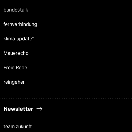
bundestalk
fernverbindung
klima update°
Mauerecho
Freie Rede
reingehen
Newsletter
team zukunft