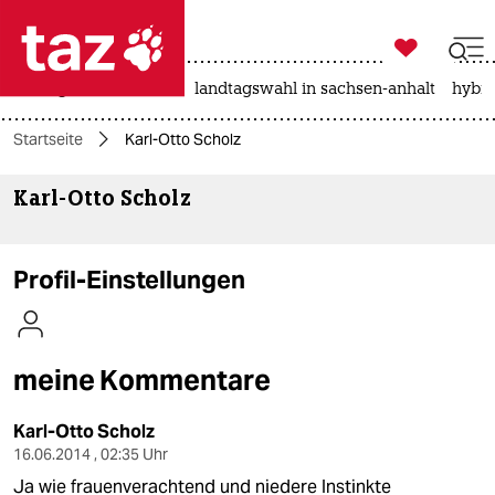

taz zahl ich
niedrigwasser
rente
landtagswahl in sachsen-anhalt
hybri

taz zahl ich
Startseite
Karl-Otto Scholz
taz zahl ich
Karl-Otto Scholz
themen
politik
Profil-Einstellungen
öko
gesellschaft
meine Kommentare
kultur
Karl-Otto Scholz
sport
16.06.2014 , 02:35 Uhr
Ja wie frauenverachtend und niedere Instinkte