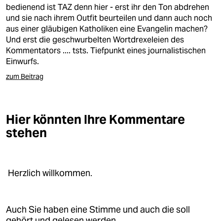
berlin
bedienend ist TAZ denn hier - erst ihr den Ton abdrehen
und sie nach ihrem Outfit beurteilen und dann auch noch
nord
aus einer gläubigen Katholiken eine Evangelin machen?
Und erst die geschwurbelten Wortdrexeleien des
wahrheit
Kommentators .... tsts. Tiefpunkt eines journalistischen
Einwurfs.
verlag
zum Beitrag
verlag
veranstaltungen
Hier könnten Ihre Kommentare
shop
stehen
fragen & hilfe
unterstützen
Herzlich willkommen.
abo
genossenschaft
Auch Sie haben eine Stimme und auch die soll
gehört und gelesen werden.