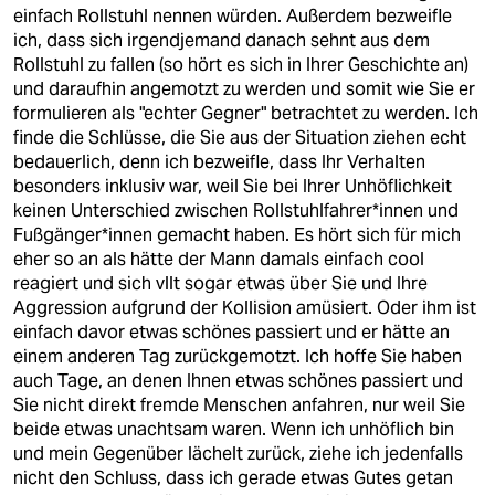
berlin
einfach Rollstuhl nennen würden. Außerdem bezweifle
ich, dass sich irgendjemand danach sehnt aus dem
nord
Rollstuhl zu fallen (so hört es sich in Ihrer Geschichte an)
und daraufhin angemotzt zu werden und somit wie Sie er
wahrheit
formulieren als "echter Gegner" betrachtet zu werden. Ich
finde die Schlüsse, die Sie aus der Situation ziehen echt
verlag
bedauerlich, denn ich bezweifle, dass Ihr Verhalten
besonders inklusiv war, weil Sie bei Ihrer Unhöflichkeit
verlag
keinen Unterschied zwischen Rollstuhlfahrer*innen und
Fußgänger*innen gemacht haben. Es hört sich für mich
veranstaltungen
eher so an als hätte der Mann damals einfach cool
shop
reagiert und sich vllt sogar etwas über Sie und Ihre
Aggression aufgrund der Kollision amüsiert. Oder ihm ist
fragen & hilfe
einfach davor etwas schönes passiert und er hätte an
einem anderen Tag zurückgemotzt. Ich hoffe Sie haben
unterstützen
auch Tage, an denen Ihnen etwas schönes passiert und
Sie nicht direkt fremde Menschen anfahren, nur weil Sie
abo
beide etwas unachtsam waren. Wenn ich unhöflich bin
und mein Gegenüber lächelt zurück, ziehe ich jedenfalls
genossenschaft
nicht den Schluss, dass ich gerade etwas Gutes getan