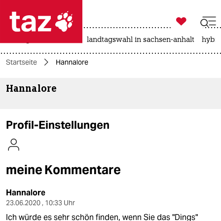

taz zahl ich
niedrigwasser
rente
landtagswahl in sachsen-anhalt
hybri

taz zahl ich
Startseite
Hannalore
taz zahl ich
Hannalore
themen
politik
Profil-Einstellungen
öko
gesellschaft
meine Kommentare
kultur
Hannalore
sport
23.06.2020 , 10:33 Uhr
Ich würde es sehr schön finden, wenn Sie das "Dings"