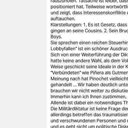
rauszuholen. Tatsache ist leider, da
epaper login
positioniert hat. Teilweise wortwörtli
und zeigt, dass Interessenskonflikte
auftauchen.
Klarstellungen: 1. Es ist Gesetz, da
gingen an seine Cousins. 2. Sein Bru
Boys.
Sie sprechen einen reichen Steuerhi
Lobbyfallen" ist ein schöner Ausdruck
Sich von einer Weiterführung der Di
hatte keine andere Wahl, als dem Vo
Weise geschickt seine Ideale in der 
"Verbündeten" wie Piñera als Gutmen
Meinung nach hat Pinochet vielleich
gehandelt ... Wir haben deutlich un
brauchen wir nicht weiter zu diskutie
Immerhin kann ich Ihnen zustimmen, 
Allende ist dabei ein notwendiges T
Die Militärdiktatur ist keine Frage
allerdings betreffen das traumatisie
und verschwundenen Personen und der
und es geht nicht um politische Dis