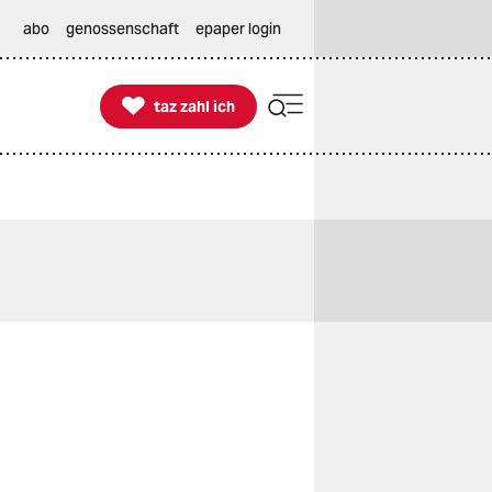
abo
genossenschaft
epaper login

taz zahl ich
taz zahl ich