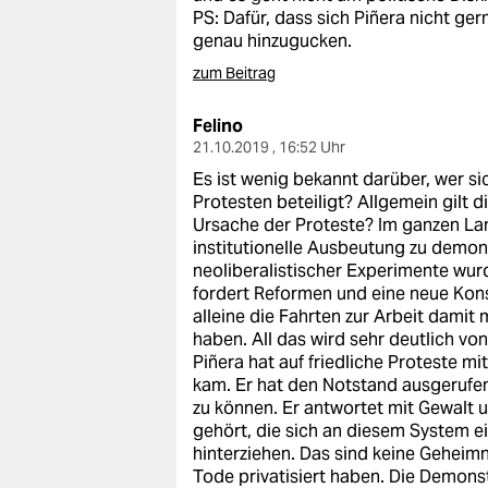
PS: Dafür, dass sich Piñera nicht ger
genau hinzugucken.
zum Beitrag
Felino
21.10.2019 , 16:52 Uhr
Es ist wenig bekannt darüber, wer s
Protesten beteiligt? Allgemein gilt d
Ursache der Proteste? Im ganzen La
institutionelle Ausbeutung zu demon
neoliberalistischer Experimente wur
fordert Reformen und eine neue Konst
alleine die Fahrten zur Arbeit damit
haben. All das wird sehr deutlich vo
Piñera hat auf friedliche Proteste mi
kam. Er hat den Notstand ausgerufen
zu können. Er antwortet mit Gewalt 
gehört, die sich an diesem System e
hinterziehen. Das sind keine Geheimni
Tode privatisiert haben. Die Demons