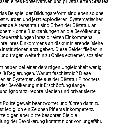
ssen eines konservativen und privatisierten Staates
 das Beispiel der Bildungsreform sind eben solche
öst wurden und jetzt explodieren. Systematischer
rende Altersarmut sind Erben der Diktatur, an
chern - ohne Rückzahlungen an die Bevölkerung,
 Steuerzahlungen ihres direkten Einkommens.
nte ihres Einkommens an diskriminierende (siehe
 Institutionen abzugeben. Diese Gelder fließen in
) und tragen weiterhin zu Chiles extremer, sozialer
haben bei einer derartigen Ungleichheit wenig
e (!) Regierungen. Warum faschistoid? Diese
gen an Systemen, die aus der Diktatur Pinochets
der Bevölkerung mit Erschöpfung (lange
 und Ignoranz (rechte Medien und privatisierte
it Polizeigewalt beantwortet und führen dann zu
ist lediglich ein Zeichen Piñeras Inkompetenz.
teidigen aber bitte beachten Sie die
ung der Bevölkerung kommt nicht von ungefähr.