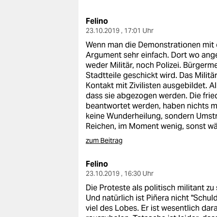
berlin
Felino
nord
23.10.2019 , 17:01 Uhr
wahrheit
Wenn man die Demonstrationen mit d
Argument sehr einfach. Dort wo ange
verlag
weder Militär, noch Polizei. Bürgerme
Stadtteile geschickt wird. Das Milit
verlag
Kontakt mit Zivilisten ausgebildet. A
dass sie abgezogen werden. Die fried
veranstaltungen
beantwortet werden, haben nichts mi
keine Wunderheilung, sondern Umstru
shop
Reichen, im Moment wenig, sonst wäre 
zum Beitrag
fragen & hilfe
unterstützen
Felino
23.10.2019 , 16:30 Uhr
abo
Die Proteste als politisch militant z
Und natürlich ist Piñera nicht "Schul
genossenschaft
viel des Lobes. Er ist wesentlich dara