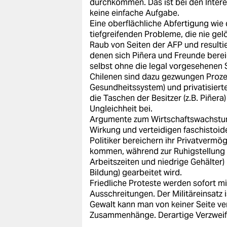
durchkommen. Das ist bei den Intere
keine einfache Aufgabe.
Eine oberflächliche Abfertigung wie
tiefgreifenden Probleme, die nie gel
Raub von Seiten der AFP und resultie
denen sich Piñera und Freunde berei
selbst ohne die legal vorgesehenen
Chilenen sind dazu gezwungen Proze
Gesundheitssystem) und privatisierte
die Taschen der Besitzer (z.B. Piñera
Ungleichheit bei.
Argumente zum Wirtschaftswachstum 
Wirkung und verteidigen faschistoid
Politiker bereichern ihr Privatvermö
kommen, während zur Ruhigstellung 
Arbeitszeiten und niedrige Gehälter)
Bildung) gearbeitet wird.
Friedliche Proteste werden sofort m
Ausschreitungen. Der Militäreinsatz 
Gewalt kann man von keiner Seite ver
Zusammenhänge. Derartige Verzweifl