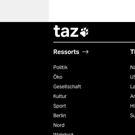
taz

Ressorts
T
Politik
Na
Öko
U
Gesellschaft
L
Kultur
A
Sport
Hi
Berlin
S
Nord
Wahrheit