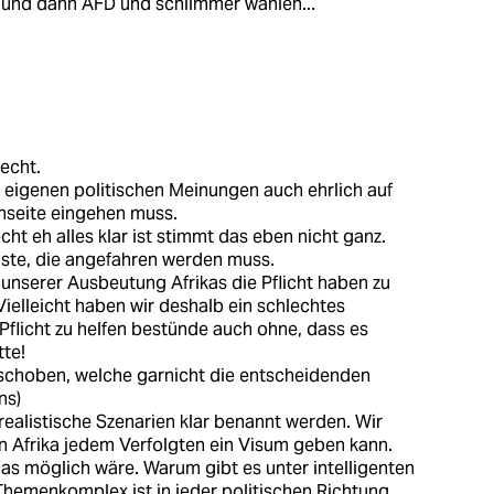
und dann AFD und schlimmer wählen...
echt.
r eigenen politischen Meinungen auch ehrlich auf
nseite eingehen muss.
ht eh alles klar ist stimmt das eben nicht ganz.
ste, die angefahren werden muss.
nserer Ausbeutung Afrikas die Pflicht haben zu
Vielleicht haben wir deshalb ein schlechtes
e Pflicht zu helfen bestünde auch ohne, dass es
te!
hoben, welche garnicht die entscheidenden
ns)
alistische Szenarien klar benannt werden. Wir
in Afrika jedem Verfolgten ein Visum geben kann.
as möglich wäre. Warum gibt es unter intelligenten
hemenkomplex ist in jeder politischen Richtung