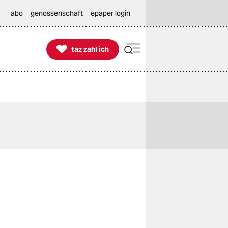
abo
genossenschaft
epaper login

taz zahl ich
taz zahl ich