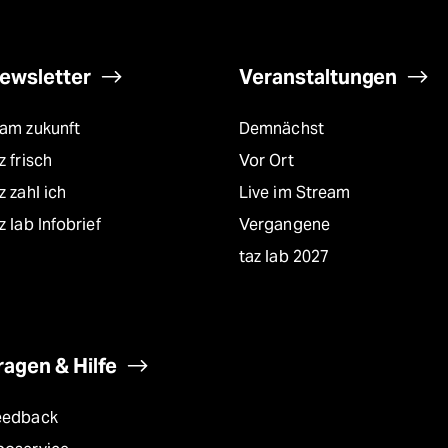
ewsletter
Veranstaltungen
eam zukunft
Demnächst
z frisch
Vor Ort
z zahl ich
Live im Stream
z lab Infobrief
Vergangene
taz lab 2027
ragen & Hilfe
eedback