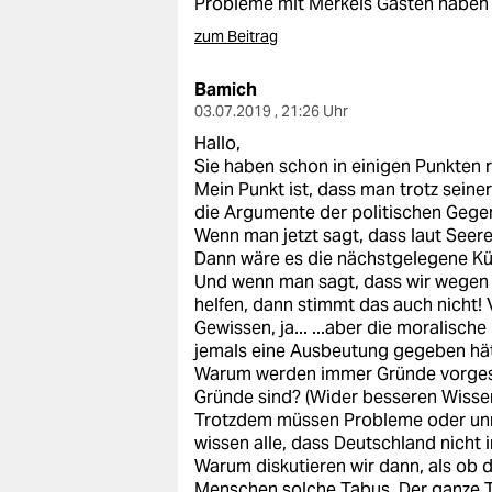
Probleme mit Merkels Gästen haben 
epaper login
zum Beitrag
Bamich
03.07.2019 , 21:26 Uhr
Hallo,
Sie haben schon in einigen Punkten r
Mein Punkt ist, dass man trotz seine
die Argumente der politischen Gege
Wenn man jetzt sagt, dass laut Seerec
Dann wäre es die nächstgelegene Kü
Und wenn man sagt, dass wir wegen u
helfen, dann stimmt das auch nicht! 
Gewissen, ja... ...aber die moralisch
jemals eine Ausbeutung gegeben hät
Warum werden immer Gründe vorgesc
Gründe sind? (Wider besseren Wisse
Trotzdem müssen Probleme oder unre
wissen alle, dass Deutschland nicht 
Warum diskutieren wir dann, als ob d
Menschen solche Tabus. Der ganze T