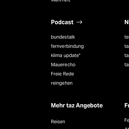
Podcast
N
bundestalk
t
fernverbindung
ta
klima update°
ta
Mauerecho
ta
Freie Rede
reingehen
Mehr taz Angebote
F
F
Reisen