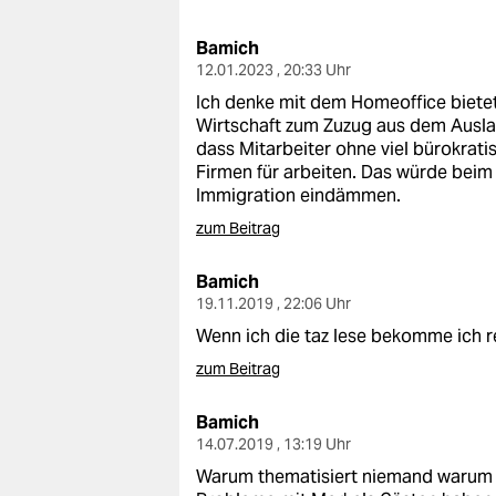
berlin
Bamich
nord
12.01.2023 , 20:33 Uhr
wahrheit
Ich denke mit dem Homeoffice bietet 
Wirtschaft zum Zuzug aus dem Auslan
verlag
dass Mitarbeiter ohne viel bürokra
Firmen für arbeiten. Das würde beim
verlag
Immigration eindämmen.
zum Beitrag
veranstaltungen
shop
Bamich
19.11.2019 , 22:06 Uhr
fragen & hilfe
Wenn ich die taz lese bekomme ich r
unterstützen
zum Beitrag
abo
Bamich
14.07.2019 , 13:19 Uhr
genossenschaft
Warum thematisiert niemand warum e