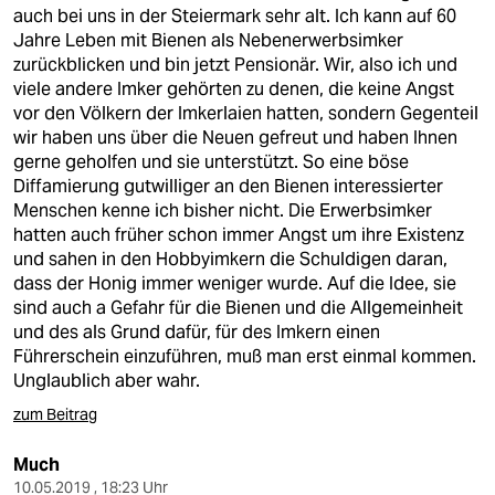
berlin
auch bei uns in der Steiermark sehr alt. Ich kann auf 60
Jahre Leben mit Bienen als Nebenerwerbsimker
nord
zurückblicken und bin jetzt Pensionär. Wir, also ich und
viele andere Imker gehörten zu denen, die keine Angst
wahrheit
vor den Völkern der Imkerlaien hatten, sondern Gegenteil
wir haben uns über die Neuen gefreut und haben Ihnen
verlag
gerne geholfen und sie unterstützt. So eine böse
Diffamierung gutwilliger an den Bienen interessierter
verlag
Menschen kenne ich bisher nicht. Die Erwerbsimker
hatten auch früher schon immer Angst um ihre Existenz
veranstaltungen
und sahen in den Hobbyimkern die Schuldigen daran,
shop
dass der Honig immer weniger wurde. Auf die Idee, sie
sind auch a Gefahr für die Bienen und die Allgemeinheit
fragen & hilfe
und des als Grund dafür, für des Imkern einen
Führerschein einzuführen, muß man erst einmal kommen.
unterstützen
Unglaublich aber wahr.
abo
zum Beitrag
genossenschaft
Much
10.05.2019 , 18:23 Uhr