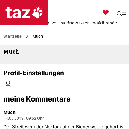

taz zahl ich
krieg in der ukraine
hitze
niedrigwasser
waldbrände

taz zahl ich
Startseite
Much
taz zahl ich
Much
themen
politik
Profil-Einstellungen
öko
gesellschaft
meine Kommentare
kultur
Much
sport
14.05.2019 , 09:52 Uhr
Der Streit wem der Nektar auf der Bienenweide gehört is